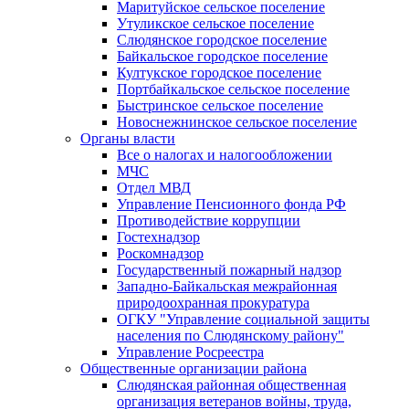
Маритуйское сельское поселение
Утуликское сельское поселение
Слюдянское городское поселение
Байкальское городское поселение
Култукское городское поселение
Портбайкальское сельское поселение
Быстринское сельское поселение
Новоснежнинское сельское поселение
Органы власти
Все о налогах и налогообложении
МЧС
Отдел МВД
Управление Пенсионного фонда РФ
Противодействие коррупции
Гостехнадзор
Роскомнадзор
Государственный пожарный надзор
Западно-Байкальская межрайонная
природоохранная прокуратура
ОГКУ "Управление социальной защиты
населения по Слюдянскому району"
Управление Росреестра
Общественные организации района
Слюдянская районная общественная
организация ветеранов войны, труда,