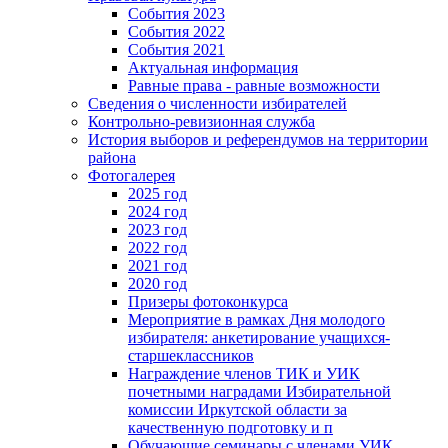
События 2023
События 2022
События 2021
Актуальная информация
Равные права - равные возможности
Сведения о численности избирателей
Контрольно-ревизионная служба
История выборов и референдумов на территории
района
Фотогалерея
2025 год
2024 год
2023 год
2022 год
2021 год
2020 год
Призеры фотоконкурса
Мероприятие в рамках Дня молодого
избирателя: анкетирование учащихся-
старшеклассников
Награждение членов ТИК и УИК
почетными наградами Избирательной
комиссии Иркутской области за
качественную подготовку и п
Обучающие семинары с членами УИК