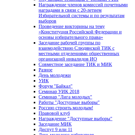
Награждение членов комиссий почетными
наградами в связи с 20-летием
Избирательной системы и по результатам
выборов
Проведение викторины на тему
«Конституция Российской Федерации и
основы избирательного права»
Заседание рабочей группы по
взаимодействию Слюдянской ТИК с
местными отделениями общественных
организаций инвалидов ИО
Совместное заседание ТИК и МИК
Разное
День молодежи
УИК
Форум "Байкал"
Семинар УИК 2018
Семинар "Лига молодых"
Работы "Доступные выборы"
Россию строить молодым!
Правовой клуб
Награждение "Доступные выборы"
Заседание МИК
Диспут 9 или 11
День молодого избирателя