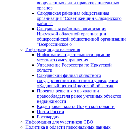
вооруженных сил и правоохранительных
органов
Слюдянская районная общественная
организация "Совет женщин Слюдянского
района"
Слюдянская районная организация
Иркутской областной организации
общероссийской общественной организации
"Всероссийское о
Информация для населения
Информация о деятельности органов
местного самоуправления
Управление Росреестра по Иркутской
области
Слюдянский филиал областного
государственного казенного учреждения
«Кадровый центр Иркутской области»
Проекты решения о выявлении
правообладателя ранее учтенных объектов
недвижимости
Кадастровая палата Иркутской области
Почта России
Росгвардия
Информация для участников СВО
Политика в области персональных данных