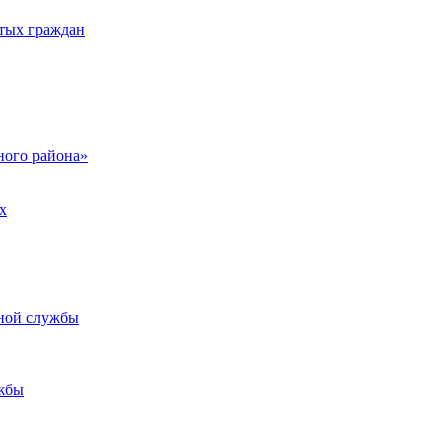
тых граждан
ого района»
х
ьной службы
жбы