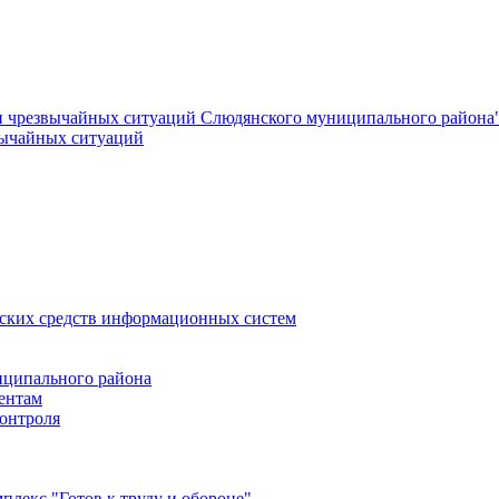
и чрезвычайных ситуаций Слюдянского муниципального района
вычайных ситуаций
еских средств информационных систем
ципального района
ентам
онтроля
лекс "Готов к труду и обороне"