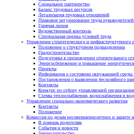
Социальное партнерство
Баланс трудовых ресурсов
Легализация трудовых отношений
Правовое регулирование труда руководителе
Горячая линия
Ведомственный контроль
Специальная оценка условий труда
Управление стратегического и инфраструктурного 
Положение о структурном подразделении
Градостроительство
Подготовка к прохождении отопительного се
Энергосбережение и повышение энергетичес
Проекты
Информация о состоянии окружающей среды 
Постановления о выявлении бесхозяйного ра
Контакты
Конкурс по отбору управляющей организаци
Схемы теплоснабжения, водоснабжения и вод
Управление социально-экономического развития
Контакты
Положение
Комиссия по делам несовершеннолетних и защите 
В помощь родителям
События и новости
Законодательство