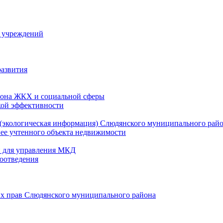
й учреждений
развития
зона ЖКХ и социальной сферы
кой эффективности
(экологическая информация) Слюдянского муниципального рай
нее учтенного объекта недвижимости
и для управления МКД
оотведения
их прав Слюдянского муниципального района