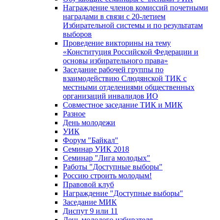
Награждение членов комиссий почетными
наградами в связи с 20-летием
Избирательной системы и по результатам
выборов
Проведение викторины на тему
«Конституция Российской Федерации и
основы избирательного права»
Заседание рабочей группы по
взаимодействию Слюдянской ТИК с
местными отделениями общественных
организаций инвалидов ИО
Совместное заседание ТИК и МИК
Разное
День молодежи
УИК
Форум "Байкал"
Семинар УИК 2018
Семинар "Лига молодых"
Работы "Доступные выборы"
Россию строить молодым!
Правовой клуб
Награждение "Доступные выборы"
Заседание МИК
Диспут 9 или 11
День молодого избирателя