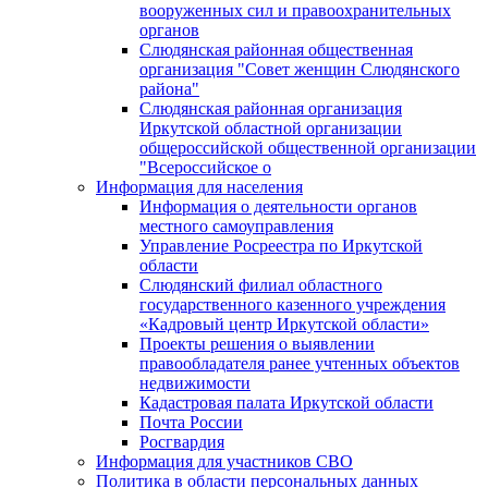
вооруженных сил и правоохранительных
органов
Слюдянская районная общественная
организация "Совет женщин Слюдянского
района"
Слюдянская районная организация
Иркутской областной организации
общероссийской общественной организации
"Всероссийское о
Информация для населения
Информация о деятельности органов
местного самоуправления
Управление Росреестра по Иркутской
области
Слюдянский филиал областного
государственного казенного учреждения
«Кадровый центр Иркутской области»
Проекты решения о выявлении
правообладателя ранее учтенных объектов
недвижимости
Кадастровая палата Иркутской области
Почта России
Росгвардия
Информация для участников СВО
Политика в области персональных данных