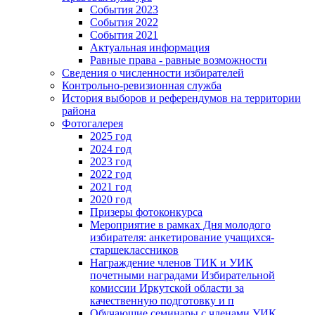
События 2023
События 2022
События 2021
Актуальная информация
Равные права - равные возможности
Сведения о численности избирателей
Контрольно-ревизионная служба
История выборов и референдумов на территории
района
Фотогалерея
2025 год
2024 год
2023 год
2022 год
2021 год
2020 год
Призеры фотоконкурса
Мероприятие в рамках Дня молодого
избирателя: анкетирование учащихся-
старшеклассников
Награждение членов ТИК и УИК
почетными наградами Избирательной
комиссии Иркутской области за
качественную подготовку и п
Обучающие семинары с членами УИК