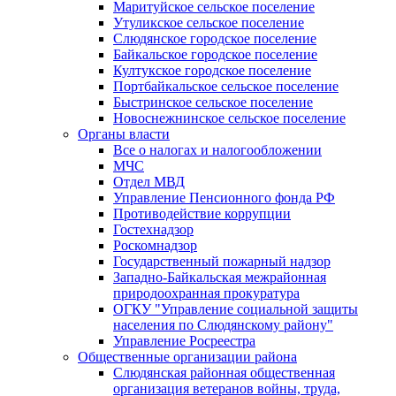
Маритуйское сельское поселение
Утуликское сельское поселение
Слюдянское городское поселение
Байкальское городское поселение
Култукское городское поселение
Портбайкальское сельское поселение
Быстринское сельское поселение
Новоснежнинское сельское поселение
Органы власти
Все о налогах и налогообложении
МЧС
Отдел МВД
Управление Пенсионного фонда РФ
Противодействие коррупции
Гостехнадзор
Роскомнадзор
Государственный пожарный надзор
Западно-Байкальская межрайонная
природоохранная прокуратура
ОГКУ "Управление социальной защиты
населения по Слюдянскому району"
Управление Росреестра
Общественные организации района
Слюдянская районная общественная
организация ветеранов войны, труда,