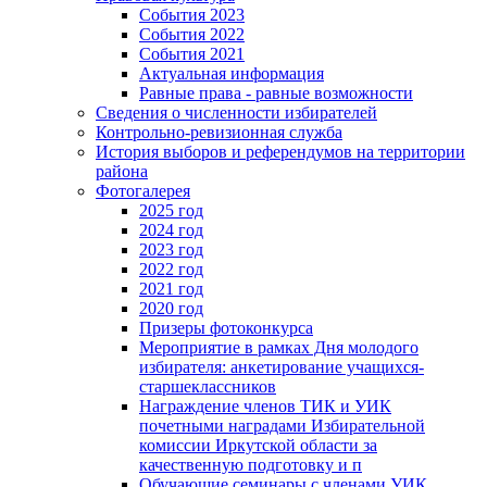
События 2023
События 2022
События 2021
Актуальная информация
Равные права - равные возможности
Сведения о численности избирателей
Контрольно-ревизионная служба
История выборов и референдумов на территории
района
Фотогалерея
2025 год
2024 год
2023 год
2022 год
2021 год
2020 год
Призеры фотоконкурса
Мероприятие в рамках Дня молодого
избирателя: анкетирование учащихся-
старшеклассников
Награждение членов ТИК и УИК
почетными наградами Избирательной
комиссии Иркутской области за
качественную подготовку и п
Обучающие семинары с членами УИК