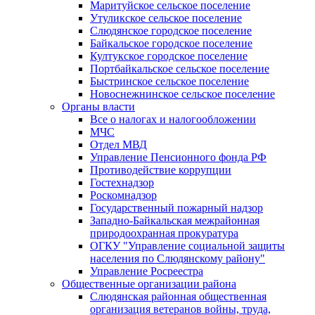
Маритуйское сельское поселение
Утуликское сельское поселение
Слюдянское городское поселение
Байкальское городское поселение
Култукское городское поселение
Портбайкальское сельское поселение
Быстринское сельское поселение
Новоснежнинское сельское поселение
Органы власти
Все о налогах и налогообложении
МЧС
Отдел МВД
Управление Пенсионного фонда РФ
Противодействие коррупции
Гостехнадзор
Роскомнадзор
Государственный пожарный надзор
Западно-Байкальская межрайонная
природоохранная прокуратура
ОГКУ "Управление социальной защиты
населения по Слюдянскому району"
Управление Росреестра
Общественные организации района
Слюдянская районная общественная
организация ветеранов войны, труда,