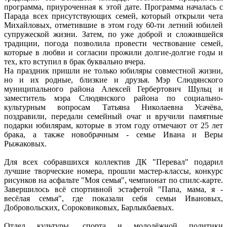
программа, приуроченная к этой дате. Программа началась с
Парада всех присутствующих семей, который открыли чета
Михайловых, отметившие в этом году 60-ти летний юбилей
супружеской жизни. Затем, по уже доброй и сложившейся
традиции, погода позволила провести чествование семей,
которые в любви и согласии прожили долгие-долгие годы и
тех, кто вступил в брак буквально вчера.
На праздник пришли не только юбиляры совместной жизни,
но и их родные, близкие и друзья. Мэр Слюдянского
муниципального района Алексей Гербертович Шульц и
заместитель мэра Слюдянского района по социально-
культурным вопросам Татьяна Николаевна Усачёва,
поздравили, передали семейный очаг и вручили памятные
подарки юбилярам, которые в этом году отмечают от 25 лет
брака, а также новобрачным - семье Ивана и Веры
Рыжаковых.
Для всех собравшихся коллектив ДК "Перевал" подарил
лучшие творческие номера, прошли мастер-классы, конкурс
рисунков на асфальте "Моя семья", чемпионат по спилс-карте.
Завершилось всё спортивной эстафетой "Папа, мама, я -
весёлая семья", где показали себя семьи Ивановых,
Добровольских, Сороковиковых, Барлыкбаевых.
Отдел культуры, спорта и молодёжной политики