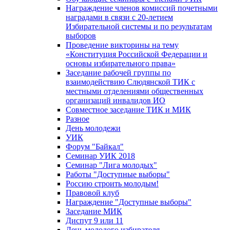
Награждение членов комиссий почетными
наградами в связи с 20-летием
Избирательной системы и по результатам
выборов
Проведение викторины на тему
«Конституция Российской Федерации и
основы избирательного права»
Заседание рабочей группы по
взаимодействию Слюдянской ТИК с
местными отделениями общественных
организаций инвалидов ИО
Совместное заседание ТИК и МИК
Разное
День молодежи
УИК
Форум "Байкал"
Семинар УИК 2018
Семинар "Лига молодых"
Работы "Доступные выборы"
Россию строить молодым!
Правовой клуб
Награждение "Доступные выборы"
Заседание МИК
Диспут 9 или 11
День молодого избирателя