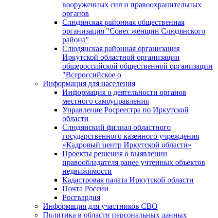
вооруженных сил и правоохранительных
органов
Слюдянская районная общественная
организация "Совет женщин Слюдянского
района"
Слюдянская районная организация
Иркутской областной организации
общероссийской общественной организации
"Всероссийское о
Информация для населения
Информация о деятельности органов
местного самоуправления
Управление Росреестра по Иркутской
области
Слюдянский филиал областного
государственного казенного учреждения
«Кадровый центр Иркутской области»
Проекты решения о выявлении
правообладателя ранее учтенных объектов
недвижимости
Кадастровая палата Иркутской области
Почта России
Росгвардия
Информация для участников СВО
Политика в области персональных данных