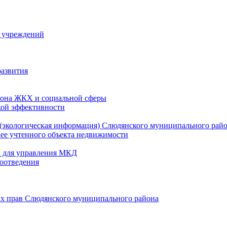
й учреждений
развития
зона ЖКХ и социальной сферы
кой эффективности
(экологическая информация) Слюдянского муниципального рай
нее учтенного объекта недвижимости
и для управления МКД
оотведения
их прав Слюдянского муниципального района