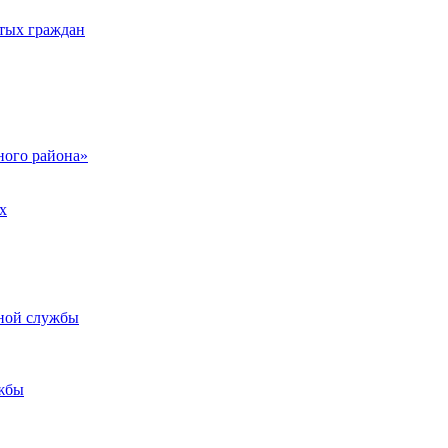
тых граждан
ого района»
х
ьной службы
жбы