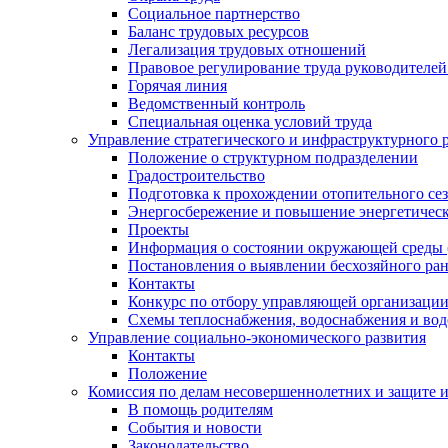
Социальное партнерство
Баланс трудовых ресурсов
Легализация трудовых отношений
Правовое регулирование труда руководителе
Горячая линия
Ведомственный контроль
Специальная оценка условий труда
Управление стратегического и инфраструктурного 
Положение о структурном подразделении
Градостроительство
Подготовка к прохождении отопительного се
Энергосбережение и повышение энергетичес
Проекты
Информация о состоянии окружающей среды 
Постановления о выявлении бесхозяйного ра
Контакты
Конкурс по отбору управляющей организаци
Схемы теплоснабжения, водоснабжения и вод
Управление социально-экономического развития
Контакты
Положение
Комиссия по делам несовершеннолетних и защите 
В помощь родителям
События и новости
Законодательство