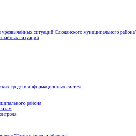
и чрезвычайных ситуаций Слюдянского муниципального района
вычайных ситуаций
еских средств информационных систем
ципального района
ентам
онтроля
лекс "Готов к труду и обороне"