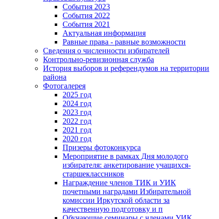
События 2023
События 2022
События 2021
Актуальная информация
Равные права - равные возможности
Сведения о численности избирателей
Контрольно-ревизионная служба
История выборов и референдумов на территории
района
Фотогалерея
2025 год
2024 год
2023 год
2022 год
2021 год
2020 год
Призеры фотоконкурса
Мероприятие в рамках Дня молодого
избирателя: анкетирование учащихся-
старшеклассников
Награждение членов ТИК и УИК
почетными наградами Избирательной
комиссии Иркутской области за
качественную подготовку и п
Обучающие семинары с членами УИК