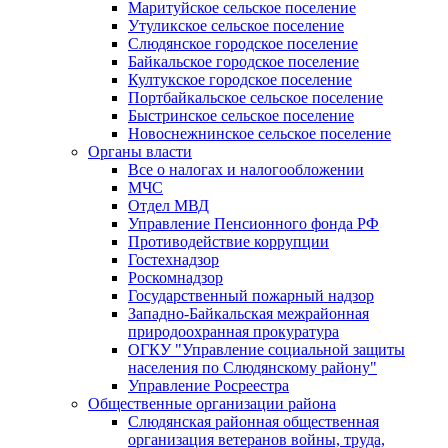
Маритуйское сельское поселение
Утуликское сельское поселение
Слюдянское городское поселение
Байкальское городское поселение
Култукское городское поселение
Портбайкальское сельское поселение
Быстринское сельское поселение
Новоснежнинское сельское поселение
Органы власти
Все о налогах и налогообложении
МЧС
Отдел МВД
Управление Пенсионного фонда РФ
Противодействие коррупции
Гостехнадзор
Роскомнадзор
Государственный пожарный надзор
Западно-Байкальская межрайонная
природоохранная прокуратура
ОГКУ "Управление социальной защиты
населения по Слюдянскому району"
Управление Росреестра
Общественные организации района
Слюдянская районная общественная
организация ветеранов войны, труда,