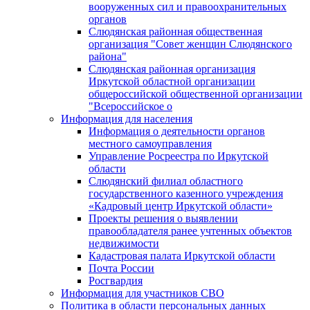
вооруженных сил и правоохранительных
органов
Слюдянская районная общественная
организация "Совет женщин Слюдянского
района"
Слюдянская районная организация
Иркутской областной организации
общероссийской общественной организации
"Всероссийское о
Информация для населения
Информация о деятельности органов
местного самоуправления
Управление Росреестра по Иркутской
области
Слюдянский филиал областного
государственного казенного учреждения
«Кадровый центр Иркутской области»
Проекты решения о выявлении
правообладателя ранее учтенных объектов
недвижимости
Кадастровая палата Иркутской области
Почта России
Росгвардия
Информация для участников СВО
Политика в области персональных данных