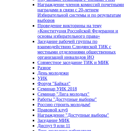
Награждение членов комиссий почетными
наградами в связи с 20-летием
Избирательной системы и по результатам
выборов
Проведение викторины на тему
«Конституция Российской Федерации и
основы избирательного права»
Заседание рабочей группы по
взаимодействию Слюдянской ТИК с
местными отделениями общественных
организаций инвалидов ИО
Совместное заседание ТИК и МИК
Разное
День молодежи
УИК
Форум "Байкал"
Семинар УИК 2018
Семинар "Лига молодых"
Работы "Доступные выборы"
Россию строить молодым!
Правовой клуб
Награждение "Доступные выборы"
Заседание МИК
Диспут 9 или 11
День молодого избирателя