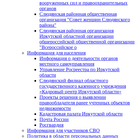
вооруженных сил и правоохранительных
органов
Слюдянская районная общественная
организация "Совет женщин Слюдянского
района"
Слюдянская районная организация
Иркутской областной организации
общероссийской общественной организации
"Всероссийское о
Информация для населения
Информация о деятельности органов
местного самоуправления
Управление Росреестра по Иркутской
области
Слюдянский филиал областного
государственного казенного учреждения
«Кадровый центр Иркутской области»
Проекты решения о выявлении
правообладателя ранее учтенных объектов
недвижимости
Кадастровая палата Иркутской области
Почта России
Росгвардия
Информация для участников СВО
Политика в области персональных данных