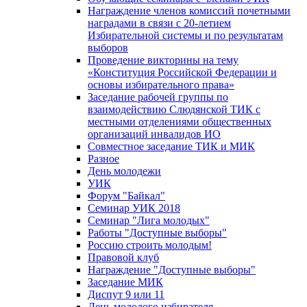
Награждение членов комиссий почетными
наградами в связи с 20-летием
Избирательной системы и по результатам
выборов
Проведение викторины на тему
«Конституция Российской Федерации и
основы избирательного права»
Заседание рабочей группы по
взаимодействию Слюдянской ТИК с
местными отделениями общественных
организаций инвалидов ИО
Совместное заседание ТИК и МИК
Разное
День молодежи
УИК
Форум "Байкал"
Семинар УИК 2018
Семинар "Лига молодых"
Работы "Доступные выборы"
Россию строить молодым!
Правовой клуб
Награждение "Доступные выборы"
Заседание МИК
Диспут 9 или 11
День молодого избирателя