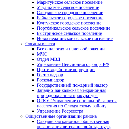
Маритуйское сельское поселение
Утуликское сельское поселение
Слюдянское городское поселение
Байкальское городское поселение
Култукское городское поселение
Портбайкальское сельское поселение
Быстринское сельское поселение
Новоснежнинское сельское поселение
Органы власти
Все о налогах и налогообложении
МЧС
Отдел МВД
Управление Пенсионного фонда РФ
Противодействие коррупции
Гостехнадзор
Роскомнадзор
Государственный пожарный надзор
Западно-Байкальская межрайонная
природоохранная прокуратура
ОГКУ "Управление социальной защиты
населения по Слюдянскому району"
Управление Росреестра
Общественные организации района
Слюдянская районная общественная
организация ветеранов войны, труда,