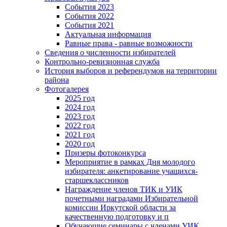
События 2023
События 2022
События 2021
Актуальная информация
Равные права - равные возможности
Сведения о численности избирателей
Контрольно-ревизионная служба
История выборов и референдумов на территории
района
Фотогалерея
2025 год
2024 год
2023 год
2022 год
2021 год
2020 год
Призеры фотоконкурса
Мероприятие в рамках Дня молодого
избирателя: анкетирование учащихся-
старшеклассников
Награждение членов ТИК и УИК
почетными наградами Избирательной
комиссии Иркутской области за
качественную подготовку и п
Обучающие семинары с членами УИК