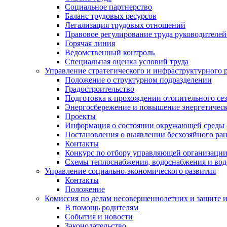
Социальное партнерство
Баланс трудовых ресурсов
Легализация трудовых отношений
Правовое регулирование труда руководителе
Горячая линия
Ведомственный контроль
Специальная оценка условий труда
Управление стратегического и инфраструктурного 
Положение о структурном подразделении
Градостроительство
Подготовка к прохождении отопительного се
Энергосбережение и повышение энергетичес
Проекты
Информация о состоянии окружающей среды 
Постановления о выявлении бесхозяйного ра
Контакты
Конкурс по отбору управляющей организаци
Схемы теплоснабжения, водоснабжения и вод
Управление социально-экономического развития
Контакты
Положение
Комиссия по делам несовершеннолетних и защите 
В помощь родителям
События и новости
Законодательство