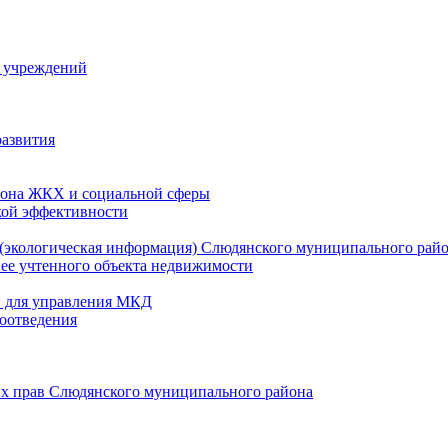
й учреждений
развития
зона ЖКХ и социальной сферы
кой эффективности
(экологическая информация) Слюдянского муниципального рай
нее учтенного объекта недвижимости
и для управления МКД
оотведения
их прав Слюдянского муниципального района