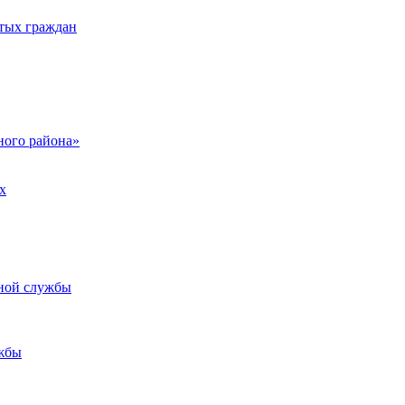
тых граждан
ого района»
х
ьной службы
жбы