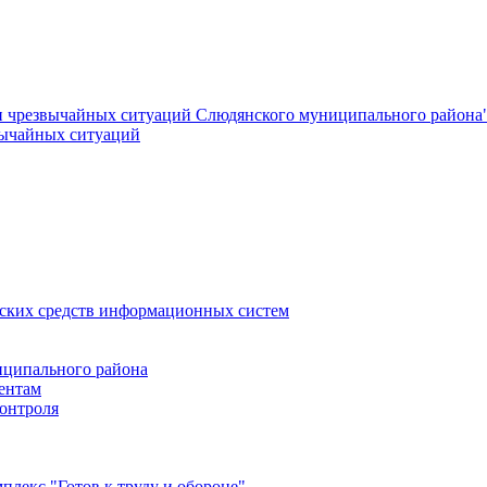
и чрезвычайных ситуаций Слюдянского муниципального района
вычайных ситуаций
еских средств информационных систем
ципального района
ентам
онтроля
лекс "Готов к труду и обороне"