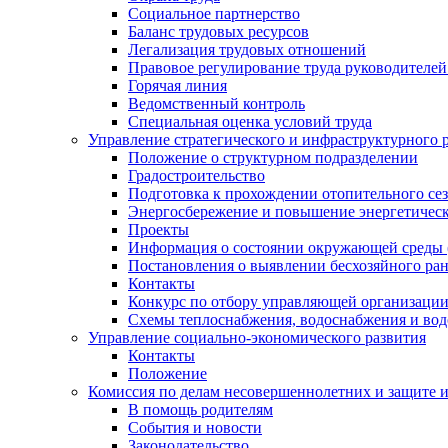
Социальное партнерство
Баланс трудовых ресурсов
Легализация трудовых отношений
Правовое регулирование труда руководителе
Горячая линия
Ведомственный контроль
Специальная оценка условий труда
Управление стратегического и инфраструктурного 
Положение о структурном подразделении
Градостроительство
Подготовка к прохождении отопительного се
Энергосбережение и повышение энергетичес
Проекты
Информация о состоянии окружающей среды 
Постановления о выявлении бесхозяйного ра
Контакты
Конкурс по отбору управляющей организаци
Схемы теплоснабжения, водоснабжения и вод
Управление социально-экономического развития
Контакты
Положение
Комиссия по делам несовершеннолетних и защите 
В помощь родителям
События и новости
Законодательство