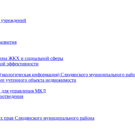
й учреждений
развития
зона ЖКХ и социальной сферы
кой эффективности
(экологическая информация) Слюдянского муниципального рай
нее учтенного объекта недвижимости
и для управления МКД
оотведения
их прав Слюдянского муниципального района