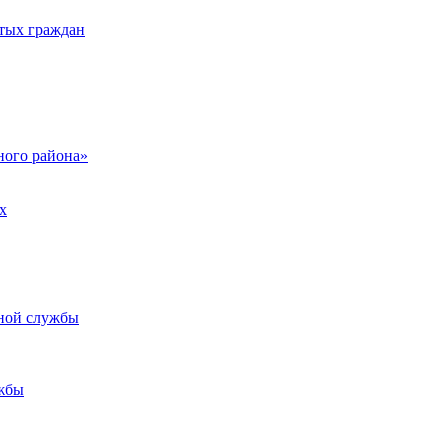
тых граждан
ого района»
х
ьной службы
жбы