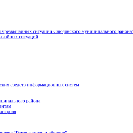
и чрезвычайных ситуаций Слюдянского муниципального района
вычайных ситуаций
еских средств информационных систем
ципального района
ентам
онтроля
лекс "Готов к труду и обороне"