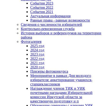
События 2023
События 2022
События 2021
Актуальная информация
Равные права - равные возможности
Сведения о численности избирателей
Контрольно-ревизионная служба
История выборов и референдумов на территории
района
Фотогалерея
2025 год
2024 год
2023 год
2022 год
2021 год
2020 год
Призеры фотоконкурса
Мероприятие в рамках Дня молодого
избирателя: анкетирование учащихся-
старшеклассников
Награждение членов ТИК и УИК
почетными наградами Избирательной
комиссии Иркутской области за
качественную подготовку и п
Обучающие семинары с членами УИК