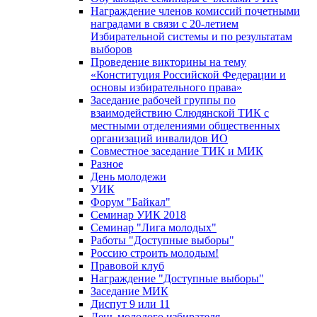
Награждение членов комиссий почетными
наградами в связи с 20-летием
Избирательной системы и по результатам
выборов
Проведение викторины на тему
«Конституция Российской Федерации и
основы избирательного права»
Заседание рабочей группы по
взаимодействию Слюдянской ТИК с
местными отделениями общественных
организаций инвалидов ИО
Совместное заседание ТИК и МИК
Разное
День молодежи
УИК
Форум "Байкал"
Семинар УИК 2018
Семинар "Лига молодых"
Работы "Доступные выборы"
Россию строить молодым!
Правовой клуб
Награждение "Доступные выборы"
Заседание МИК
Диспут 9 или 11
День молодого избирателя