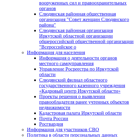
вооруженных сил и правоохранительных
органов
Слюдянская районная общественная
организация "Совет женщин Слюдянского
района"
Слюдянская районная организация
Иркутской областной организации
общероссийской общественной организации
"Всероссийское о
Информация для населения
Информация о деятельности органов
местного самоуправления
Управление Росреестра по Иркутской
области
Слюдянский филиал областного
государственного казенного учреждения
«Кадровый центр Иркутской области»
Проекты решения о выявлении
правообладателя ранее учтенных объектов
недвижимости
Кадастровая палата Иркутской области
Почта России
Росгвардия
Информация для участников СВО
Политика в области персональных данных