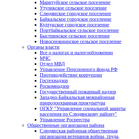
Маритуйское сельское поселение
Утуликское сельское поселение
Слюдянское городское поселение
Байкальское городское поселение
Култукское городское поселение
Портбайкальское сельское поселение
Быстринское сельское поселение
Новоснежнинское сельское поселение
Органы власти
Все о налогах и налогообложении
МЧС
Отдел МВД
Управление Пенсионного фонда РФ
Противодействие коррупции
Гостехнадзор
Роскомнадзор
Государственный пожарный надзор
Западно-Байкальская межрайонная
природоохранная прокуратура
ОГКУ "Управление социальной защиты
населения по Слюдянскому району"
Управление Росреестра
Общественные организации района
Слюдянская районная общественная
организация ветеранов войны, труда,