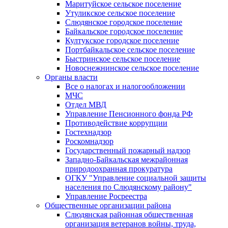
Маритуйское сельское поселение
Утуликское сельское поселение
Слюдянское городское поселение
Байкальское городское поселение
Култукское городское поселение
Портбайкальское сельское поселение
Быстринское сельское поселение
Новоснежнинское сельское поселение
Органы власти
Все о налогах и налогообложении
МЧС
Отдел МВД
Управление Пенсионного фонда РФ
Противодействие коррупции
Гостехнадзор
Роскомнадзор
Государственный пожарный надзор
Западно-Байкальская межрайонная
природоохранная прокуратура
ОГКУ "Управление социальной защиты
населения по Слюдянскому району"
Управление Росреестра
Общественные организации района
Слюдянская районная общественная
организация ветеранов войны, труда,