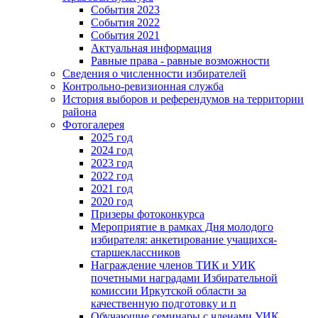
События 2023
События 2022
События 2021
Актуальная информация
Равные права - равные возможности
Сведения о численности избирателей
Контрольно-ревизионная служба
История выборов и референдумов на территории
района
Фотогалерея
2025 год
2024 год
2023 год
2022 год
2021 год
2020 год
Призеры фотоконкурса
Мероприятие в рамках Дня молодого
избирателя: анкетирование учащихся-
старшеклассников
Награждение членов ТИК и УИК
почетными наградами Избирательной
комиссии Иркутской области за
качественную подготовку и п
Обучающие семинары с членами УИК