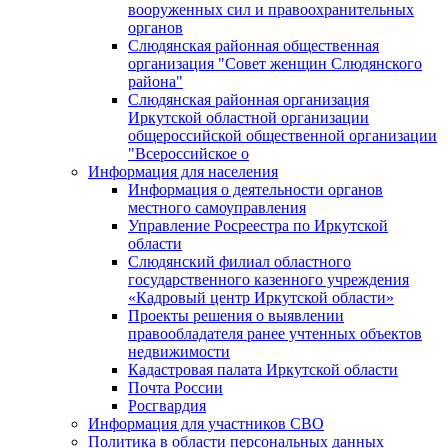
вооруженных сил и правоохранительных
органов
Слюдянская районная общественная
организация "Совет женщин Слюдянского
района"
Слюдянская районная организация
Иркутской областной организации
общероссийской общественной организации
"Всероссийское о
Информация для населения
Информация о деятельности органов
местного самоуправления
Управление Росреестра по Иркутской
области
Слюдянский филиал областного
государственного казенного учреждения
«Кадровый центр Иркутской области»
Проекты решения о выявлении
правообладателя ранее учтенных объектов
недвижимости
Кадастровая палата Иркутской области
Почта России
Росгвардия
Информация для участников СВО
Политика в области персональных данных