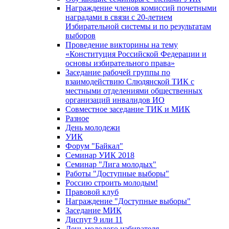
Награждение членов комиссий почетными
наградами в связи с 20-летием
Избирательной системы и по результатам
выборов
Проведение викторины на тему
«Конституция Российской Федерации и
основы избирательного права»
Заседание рабочей группы по
взаимодействию Слюдянской ТИК с
местными отделениями общественных
организаций инвалидов ИО
Совместное заседание ТИК и МИК
Разное
День молодежи
УИК
Форум "Байкал"
Семинар УИК 2018
Семинар "Лига молодых"
Работы "Доступные выборы"
Россию строить молодым!
Правовой клуб
Награждение "Доступные выборы"
Заседание МИК
Диспут 9 или 11
День молодого избирателя