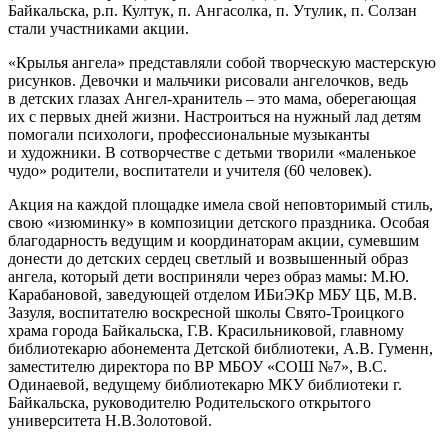
Байкальска, р.п. Култук, п. Ангасолка, п. Утулик, п. Солзан
стали участниками акции.
«Крылья ангела» представляли собой творческую мастерскую
рисунков. Девочки и мальчики рисовали ангелочков, ведь
в детских глазах Ангел-хранитель – это мама, оберегающая
их с первых дней жизни. Настроиться на нужный лад детям
помогали психологи, профессиональные музыканты
и художники. В сотворчестве с детьми творили «маленькое
чудо» родители, воспитатели и учителя (60 человек).
Акция на каждой площадке имела свой неповторимый стиль,
свою «изюминку» в композиции детского праздника. Особая
благодарность ведущим и координаторам акции, сумевшим
донести до детских сердец светлый и возвышенный образ
ангела, который дети восприняли через образ мамы: М.Ю.
Карабановой, заведующей отделом ИБиЭКр МБУ ЦБ, М.В.
Зазуля, воспитателю воскресной школы Свято-Троицкого
храма города Байкальска, Г.В. Красильниковой, главному
библиотекарю абонемента Детской библиотеки, А.В. Гуменн,
заместителю директора по ВР МБОУ «СОШ №7», В.С.
Одинаевой, ведущему библиотекарю МКУ библиотеки г.
Байкальска, руководителю Родительского открытого
университета Н.В.Золотовой.