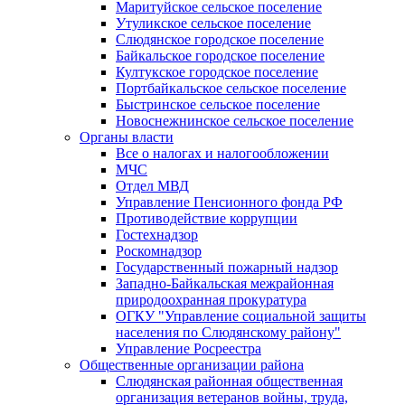
Маритуйское сельское поселение
Утуликское сельское поселение
Слюдянское городское поселение
Байкальское городское поселение
Култукское городское поселение
Портбайкальское сельское поселение
Быстринское сельское поселение
Новоснежнинское сельское поселение
Органы власти
Все о налогах и налогообложении
МЧС
Отдел МВД
Управление Пенсионного фонда РФ
Противодействие коррупции
Гостехнадзор
Роскомнадзор
Государственный пожарный надзор
Западно-Байкальская межрайонная
природоохранная прокуратура
ОГКУ "Управление социальной защиты
населения по Слюдянскому району"
Управление Росреестра
Общественные организации района
Слюдянская районная общественная
организация ветеранов войны, труда,