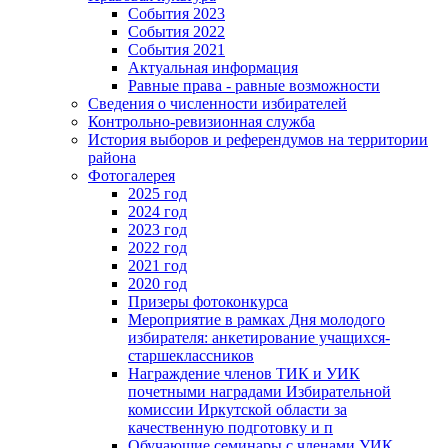
События 2023
События 2022
События 2021
Актуальная информация
Равные права - равные возможности
Сведения о численности избирателей
Контрольно-ревизионная служба
История выборов и референдумов на территории
района
Фотогалерея
2025 год
2024 год
2023 год
2022 год
2021 год
2020 год
Призеры фотоконкурса
Мероприятие в рамках Дня молодого
избирателя: анкетирование учащихся-
старшеклассников
Награждение членов ТИК и УИК
почетными наградами Избирательной
комиссии Иркутской области за
качественную подготовку и п
Обучающие семинары с членами УИК