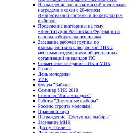
Награждение членов комиссий почетными
наградами в связи с 20-летием
Избирательной системы и по результатам
выборов
Проведение викторины на тему
«Конституция Российской Федерации и
основы избирательного права»
Заседание рабочей группы по
взаимодействию Слюдянской ТИК с
местными отделениями общественных
организаций инвалидов ИО
Совместное заседание ТИК и МИК
Разное
День молодежи
УИК
Форум "Байкал"
Семинар УИК 2018
Семинар "Лига молодых"
Работы "Доступные выборы"
Россию строить молодым!
Правовой клуб
Награждение "Доступные выборы"
Заседание МИК
Диспут 9 или 11
День молодого избирателя