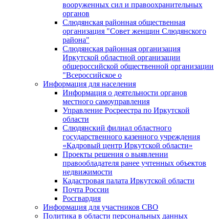
вооруженных сил и правоохранительных
органов
Слюдянская районная общественная
организация "Совет женщин Слюдянского
района"
Слюдянская районная организация
Иркутской областной организации
общероссийской общественной организации
"Всероссийское о
Информация для населения
Информация о деятельности органов
местного самоуправления
Управление Росреестра по Иркутской
области
Слюдянский филиал областного
государственного казенного учреждения
«Кадровый центр Иркутской области»
Проекты решения о выявлении
правообладателя ранее учтенных объектов
недвижимости
Кадастровая палата Иркутской области
Почта России
Росгвардия
Информация для участников СВО
Политика в области персональных данных