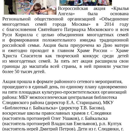
Всероссийская акция «Крылья
Ангела» была основана
Региональной общественной организацией «Объединение
многодетных семей города Москвы» в 2014 году
с благословения Святейшего Патриарха Московского и всея
Руси Кирилла с целью объединения многодетных семей
и формирования положительного имиджа традиционной
российской семьи. Акция была приурочена ко Дню матери
и ежегодно проходит в главном Храме России – Храме
Христа Спасителя как творческий конкурс среди детей
из многодетных семей. За пять лет акция расширила свои
границы до масштаба всей страны, в ней приняли участие
более 50 тысяч детей.
Акция прошла в формате районного сетевого мероприятия,
прошедшего в единый день, по единому плану одновременно
на пяти площадках культурно-просветительских организаций
района: МБУ межпоселенческая центральная библиотека
Слюдянского района (директор Е.А. Старицына), МКУ
«Библиотека г. Байкальска» (директор Т.В. Басова),
воскресные школы православных храмов г. Слюдянки
(настоятель протоиерей Олег Ушаков), г. Байкальска
(настоятель протоиерей Владислав Емельянов), р.п. Култук
(настоятель иерей Дмитрий Петров). Дети из г. Слюдянки, г.