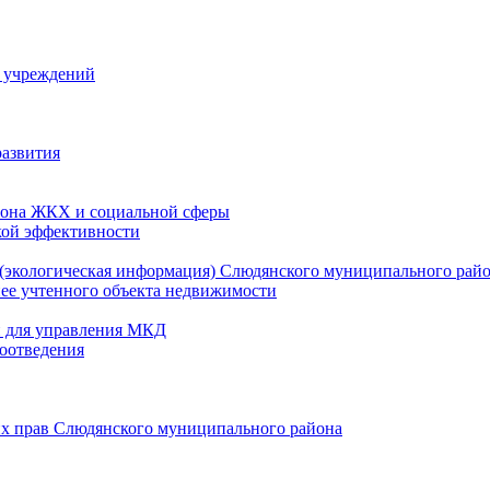
й учреждений
развития
зона ЖКХ и социальной сферы
кой эффективности
(экологическая информация) Слюдянского муниципального рай
нее учтенного объекта недвижимости
и для управления МКД
оотведения
их прав Слюдянского муниципального района