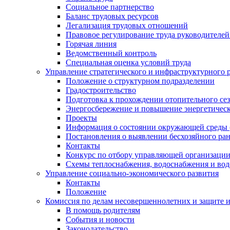
Социальное партнерство
Баланс трудовых ресурсов
Легализация трудовых отношений
Правовое регулирование труда руководителе
Горячая линия
Ведомственный контроль
Специальная оценка условий труда
Управление стратегического и инфраструктурного 
Положение о структурном подразделении
Градостроительство
Подготовка к прохождении отопительного се
Энергосбережение и повышение энергетичес
Проекты
Информация о состоянии окружающей среды 
Постановления о выявлении бесхозяйного ра
Контакты
Конкурс по отбору управляющей организаци
Схемы теплоснабжения, водоснабжения и вод
Управление социально-экономического развития
Контакты
Положение
Комиссия по делам несовершеннолетних и защите 
В помощь родителям
События и новости
Законодательство