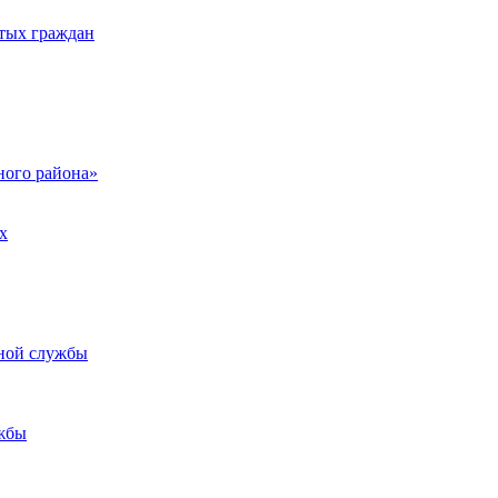
тых граждан
ого района»
х
ьной службы
жбы