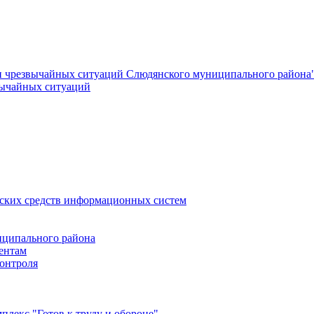
и чрезвычайных ситуаций Слюдянского муниципального района
вычайных ситуаций
еских средств информационных систем
ципального района
ентам
онтроля
лекс "Готов к труду и обороне"