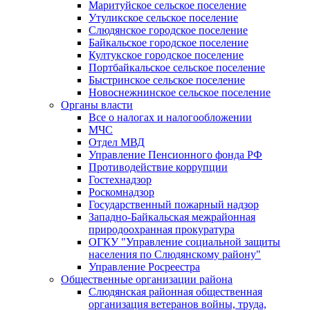
Маритуйское сельское поселение
Утуликское сельское поселение
Слюдянское городское поселение
Байкальское городское поселение
Култукское городское поселение
Портбайкальское сельское поселение
Быстринское сельское поселение
Новоснежнинское сельское поселение
Органы власти
Все о налогах и налогообложении
МЧС
Отдел МВД
Управление Пенсионного фонда РФ
Противодействие коррупции
Гостехнадзор
Роскомнадзор
Государственный пожарный надзор
Западно-Байкальская межрайонная
природоохранная прокуратура
ОГКУ "Управление социальной защиты
населения по Слюдянскому району"
Управление Росреестра
Общественные организации района
Слюдянская районная общественная
организация ветеранов войны, труда,