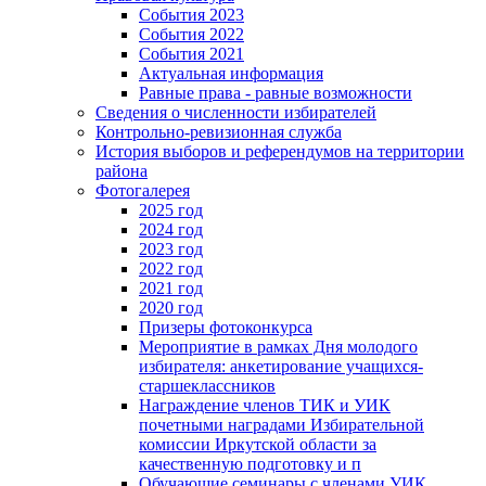
События 2023
События 2022
События 2021
Актуальная информация
Равные права - равные возможности
Сведения о численности избирателей
Контрольно-ревизионная служба
История выборов и референдумов на территории
района
Фотогалерея
2025 год
2024 год
2023 год
2022 год
2021 год
2020 год
Призеры фотоконкурса
Мероприятие в рамках Дня молодого
избирателя: анкетирование учащихся-
старшеклассников
Награждение членов ТИК и УИК
почетными наградами Избирательной
комиссии Иркутской области за
качественную подготовку и п
Обучающие семинары с членами УИК