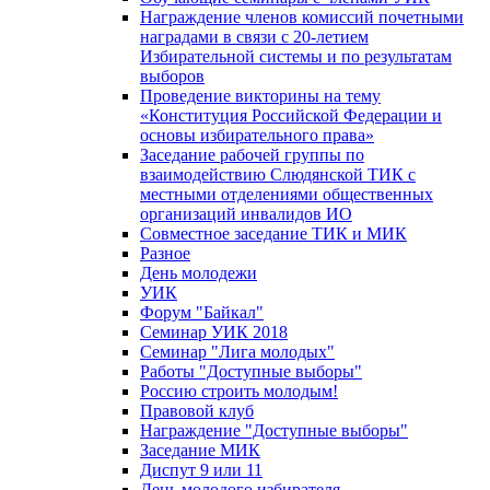
Награждение членов комиссий почетными
наградами в связи с 20-летием
Избирательной системы и по результатам
выборов
Проведение викторины на тему
«Конституция Российской Федерации и
основы избирательного права»
Заседание рабочей группы по
взаимодействию Слюдянской ТИК с
местными отделениями общественных
организаций инвалидов ИО
Совместное заседание ТИК и МИК
Разное
День молодежи
УИК
Форум "Байкал"
Семинар УИК 2018
Семинар "Лига молодых"
Работы "Доступные выборы"
Россию строить молодым!
Правовой клуб
Награждение "Доступные выборы"
Заседание МИК
Диспут 9 или 11
День молодого избирателя