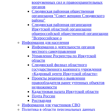
вооруженных сил и правоохранительных
органов
Слюдянская районная общественная
организация "Совет женщин Слюдянского
района"
Слюдянская районная организация
Иркутской областной организации
общероссийской общественной организации
"Всероссийское о
Информация для населения
Информация о деятельности органов
местного самоуправления
Управление Росреестра по Иркутской
области
Слюдянский филиал областного
государственного казенного учреждения
«Кадровый центр Иркутской области»
Проекты решения о выявлении
правообладателя ранее учтенных объектов
недвижимости
Кадастровая палата Иркутской области
Почта России
Росгвардия
Информация для участников СВО
Политика в области персональных данных