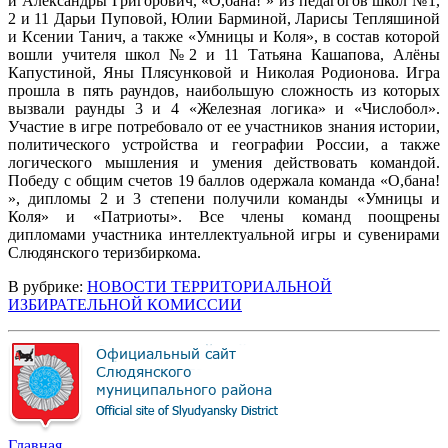
и Александры Григорович, «О,бана! » из педагогов школ №1,
2 и 11 Дарьи Пуповой, Юлии Барминой, Ларисы Тепляшиной
и Ксении Танич, а также «Умницы и Коля», в состав которой
вошли учителя школ №2 и 11 Татьяна Кашапова, Алёны
Капустиной, Яны Плясунковой и Николая Родионова. Игра
прошла в пять раундов, наибольшую сложность из которых
вызвали раунды 3 и 4 «Железная логика» и «Числобол».
Участие в игре потребовало от ее участников знания истории,
политического устройства и географии России, а также
логического мышления и умения действовать командой.
Победу с общим счетов 19 баллов одержала команда «О,бана!
», дипломы 2 и 3 степени получили команды «Умницы и
Коля» и «Патриоты». Все члены команд поощрены
дипломами участника интеллектуальной игры и сувенирами
Слюдянского теризбиркома.
В рубрике:
НОВОСТИ ТЕРРИТОРИАЛЬНОЙ
ИЗБИРАТЕЛЬНОЙ КОМИССИИ
Главная