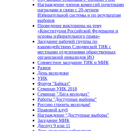
Награждение членов комиссий почетными
наградами в связи с 20-летием
Избирательной системы и по результатам
выборов
Проведение викторины на тему
«Конституция Российской Федерации и
основы избирательного права»
Заседание рабочей группы по
взаимодействию Слюдянской ТИК с
местными отделениями общественных
организаций инвалидов ИО
Совместное заседание ТИК и МИК
Разное
День молодежи
УИК
Форум "Байкал"
Семинар УИК 2018
Семинар "Лига молодых"
Работы "Доступные выборы"
Россию строить молодым!
Правовой клуб
Награждение "Доступные выборы"
Заседание МИК
Диспут 9 или 11
День молодого избирателя