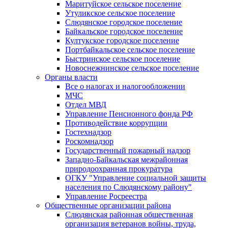
Маритуйское сельское поселение
Утуликское сельское поселение
Слюдянское городское поселение
Байкальское городское поселение
Култукское городское поселение
Портбайкальское сельское поселение
Быстринское сельское поселение
Новоснежнинское сельское поселение
Органы власти
Все о налогах и налогообложении
МЧС
Отдел МВД
Управление Пенсионного фонда РФ
Противодействие коррупции
Гостехнадзор
Роскомнадзор
Государственный пожарный надзор
Западно-Байкальская межрайонная
природоохранная прокуратура
ОГКУ "Управление социальной защиты
населения по Слюдянскому району"
Управление Росреестра
Общественные организации района
Слюдянская районная общественная
организация ветеранов войны, труда,