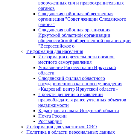
вооруженных сил и правоохранительных
органов
Слюдянская районная общественная
организация "Совет женщин Слюдянского
района"
Слюдянская районная организация
Иркутской областной организации
общероссийской общественной организации
"Всероссийское о
Информация для населения
Информация о деятельности органов
местного самоуправления
Управление Росреестра по Иркутской
области
Слюдянский филиал областного
государственного казенного учреждения
«Кадровый центр Иркутской области»
Проекты решения о выявлении
правообладателя ранее учтенных объектов
недвижимости
Кадастровая палата Иркутской области
Почта России
Росгвардия
Информация для участников СВО
Политика в области персональных данных