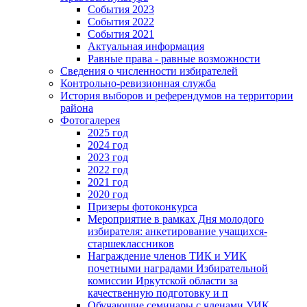
События 2023
События 2022
События 2021
Актуальная информация
Равные права - равные возможности
Сведения о численности избирателей
Контрольно-ревизионная служба
История выборов и референдумов на территории
района
Фотогалерея
2025 год
2024 год
2023 год
2022 год
2021 год
2020 год
Призеры фотоконкурса
Мероприятие в рамках Дня молодого
избирателя: анкетирование учащихся-
старшеклассников
Награждение членов ТИК и УИК
почетными наградами Избирательной
комиссии Иркутской области за
качественную подготовку и п
Обучающие семинары с членами УИК