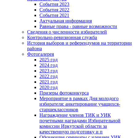
События 2023
События 2022
События 2021
Актуальная информация
Равные права - равные возможности
Сведения о численности избирателей
Контрольно-ревизионная служба
История выборов и референдумов на территории
района
Фотогалерея
2025 год
2024 год
2023 год
2022 год
2021 год
2020 год
Призеры фотоконкурса
Мероприятие в рамках Дня молодого
избирателя: анкетирование учащихся-
старшеклассников
Награждение членов ТИК и УИК
почетными наградами Избирательной
комиссии Иркутской области за
качественную подготовку и п
Обучающие семинары с членами УИК