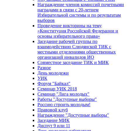
Награждение членов комиссий почетными
наградами в связи с 20-летием
Избирательной системы и по результатам
выборов
Проведение викторины на тему
«Конституция Российской Федерации и
основы избирательного права»
Заседание рабочей группы по
взаимодействию Слюдянской ТИК с
местными отделениями общественных
организаций инвалидов ИО
Совместное заседание ТИК и МИК
Разное
День молодежи
УИК
Форум "Байкал"
Семинар УИК 2018
Семинар "Лига молодых"
Работы "Доступные выборы"
Россию строить молодым!
Правовой клуб
Награждение "Доступные выборы"
Заседание МИК
Диспут 9 или 11
День молодого избирателя