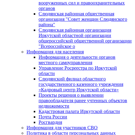
вооруженных сил и правоохранительных
органов
Слюдянская районная общественная
организация "Совет женщин Слюдянского
района"
Слюдянская районная организация
Иркутской областной организации
общероссийской общественной организации
"Всероссийское о
Информация для населения
Информация о деятельности органов
местного самоуправления
Управление Росреестра по Иркутской
области
Слюдянский филиал областного
государственного казенного учреждения
«Кадровый центр Иркутской области»
Проекты решения о выявлении
правообладателя ранее учтенных объектов
недвижимости
Кадастровая палата Иркутской области
Почта России
Росгвардия
Информация для участников СВО
Политика в области персональных данных