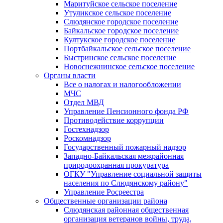
Маритуйское сельское поселение
Утуликское сельское поселение
Слюдянское городское поселение
Байкальское городское поселение
Култукское городское поселение
Портбайкальское сельское поселение
Быстринское сельское поселение
Новоснежнинское сельское поселение
Органы власти
Все о налогах и налогообложении
МЧС
Отдел МВД
Управление Пенсионного фонда РФ
Противодействие коррупции
Гостехнадзор
Роскомнадзор
Государственный пожарный надзор
Западно-Байкальская межрайонная
природоохранная прокуратура
ОГКУ "Управление социальной защиты
населения по Слюдянскому району"
Управление Росреестра
Общественные организации района
Слюдянская районная общественная
организация ветеранов войны, труда,