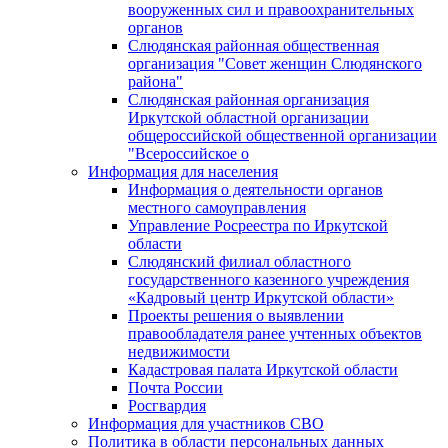
вооруженных сил и правоохранительных
органов
Слюдянская районная общественная
организация "Совет женщин Слюдянского
района"
Слюдянская районная организация
Иркутской областной организации
общероссийской общественной организации
"Всероссийское о
Информация для населения
Информация о деятельности органов
местного самоуправления
Управление Росреестра по Иркутской
области
Слюдянский филиал областного
государственного казенного учреждения
«Кадровый центр Иркутской области»
Проекты решения о выявлении
правообладателя ранее учтенных объектов
недвижимости
Кадастровая палата Иркутской области
Почта России
Росгвардия
Информация для участников СВО
Политика в области персональных данных