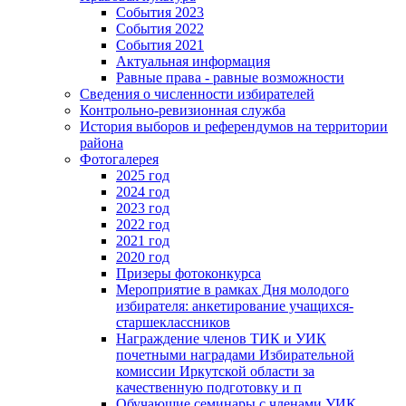
События 2023
События 2022
События 2021
Актуальная информация
Равные права - равные возможности
Сведения о численности избирателей
Контрольно-ревизионная служба
История выборов и референдумов на территории
района
Фотогалерея
2025 год
2024 год
2023 год
2022 год
2021 год
2020 год
Призеры фотоконкурса
Мероприятие в рамках Дня молодого
избирателя: анкетирование учащихся-
старшеклассников
Награждение членов ТИК и УИК
почетными наградами Избирательной
комиссии Иркутской области за
качественную подготовку и п
Обучающие семинары с членами УИК