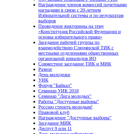
Награждение членов комиссий почетными
наградами в связи с 20-летием
Избирательной системы и по результатам
выборов
Проведение викторины на тему
«Конституция Российской Федерации и
основы избирательного права»
Заседание рабочей группы по
взаимодействию Слюдянской ТИК с
местными отделениями общественных
организаций инвалидов ИО
Совместное заседание ТИК и МИК
Разное
День молодежи
УИК
Форум "Байкал"
Семинар УИК 2018
Семинар "Лига молодых"
Работы "Доступные выборы"
Россию строить молодым!
Правовой клуб
Награждение "Доступные выборы"
Заседание МИК
Диспут 9 или 11
День молодого избирателя