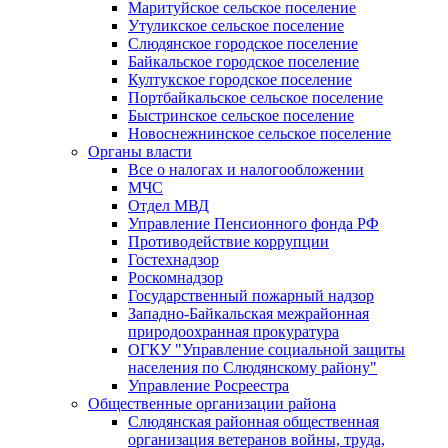
Маритуйское сельское поселение
Утуликское сельское поселение
Слюдянское городское поселение
Байкальское городское поселение
Култукское городское поселение
Портбайкальское сельское поселение
Быстринское сельское поселение
Новоснежнинское сельское поселение
Органы власти
Все о налогах и налогообложении
МЧС
Отдел МВД
Управление Пенсионного фонда РФ
Противодействие коррупции
Гостехнадзор
Роскомнадзор
Государственный пожарный надзор
Западно-Байкальская межрайонная
природоохранная прокуратура
ОГКУ "Управление социальной защиты
населения по Слюдянскому району"
Управление Росреестра
Общественные организации района
Слюдянская районная общественная
организация ветеранов войны, труда,