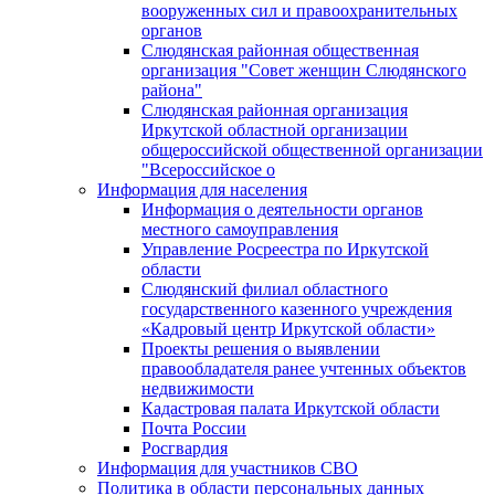
вооруженных сил и правоохранительных
органов
Слюдянская районная общественная
организация "Совет женщин Слюдянского
района"
Слюдянская районная организация
Иркутской областной организации
общероссийской общественной организации
"Всероссийское о
Информация для населения
Информация о деятельности органов
местного самоуправления
Управление Росреестра по Иркутской
области
Слюдянский филиал областного
государственного казенного учреждения
«Кадровый центр Иркутской области»
Проекты решения о выявлении
правообладателя ранее учтенных объектов
недвижимости
Кадастровая палата Иркутской области
Почта России
Росгвардия
Информация для участников СВО
Политика в области персональных данных