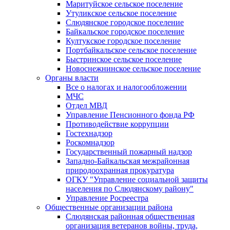
Маритуйское сельское поселение
Утуликское сельское поселение
Слюдянское городское поселение
Байкальское городское поселение
Култукское городское поселение
Портбайкальское сельское поселение
Быстринское сельское поселение
Новоснежнинское сельское поселение
Органы власти
Все о налогах и налогообложении
МЧС
Отдел МВД
Управление Пенсионного фонда РФ
Противодействие коррупции
Гостехнадзор
Роскомнадзор
Государственный пожарный надзор
Западно-Байкальская межрайонная
природоохранная прокуратура
ОГКУ "Управление социальной защиты
населения по Слюдянскому району"
Управление Росреестра
Общественные организации района
Слюдянская районная общественная
организация ветеранов войны, труда,