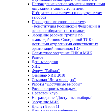
Награждение членов комиссий почетными
наградами в связи с 20-летием
Избирательной системы и по результатам
выборов
Проведение викторины на тему
«Конституция Российской Федерации и
основы избирательного права»
Заседание рабочей группы по
взаимодействию Слюдянской ТИК с
местными отделениями общественных
организаций инвалидов ИО
Совместное заседание ТИК и МИК
Разное
День молодежи
УИК
Форум "Байкал"
Семинар УИК 2018
Семинар "Лига молодых"
Работы "Доступные выборы"
Россию строить молодым!
Правовой клуб
Награждение "Доступные выборы"
Заседание МИК
Диспут 9 или 11
День молодого избирателя