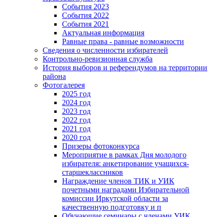
События 2023
События 2022
События 2021
Актуальная информация
Равные права - равные возможности
Сведения о численности избирателей
Контрольно-ревизионная служба
История выборов и референдумов на территории
района
Фотогалерея
2025 год
2024 год
2023 год
2022 год
2021 год
2020 год
Призеры фотоконкурса
Мероприятие в рамках Дня молодого
избирателя: анкетирование учащихся-
старшеклассников
Награждение членов ТИК и УИК
почетными наградами Избирательной
комиссии Иркутской области за
качественную подготовку и п
Обучающие семинары с членами УИК