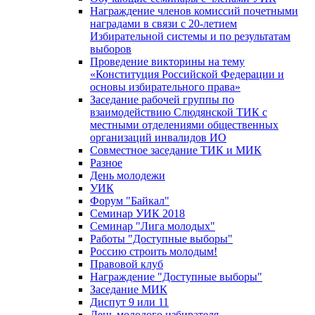
Награждение членов комиссий почетными
наградами в связи с 20-летием
Избирательной системы и по результатам
выборов
Проведение викторины на тему
«Конституция Российской Федерации и
основы избирательного права»
Заседание рабочей группы по
взаимодействию Слюдянской ТИК с
местными отделениями общественных
организаций инвалидов ИО
Совместное заседание ТИК и МИК
Разное
День молодежи
УИК
Форум "Байкал"
Семинар УИК 2018
Семинар "Лига молодых"
Работы "Доступные выборы"
Россию строить молодым!
Правовой клуб
Награждение "Доступные выборы"
Заседание МИК
Диспут 9 или 11
День молодого избирателя