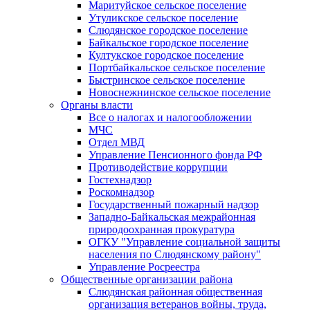
Маритуйское сельское поселение
Утуликское сельское поселение
Слюдянское городское поселение
Байкальское городское поселение
Култукское городское поселение
Портбайкальское сельское поселение
Быстринское сельское поселение
Новоснежнинское сельское поселение
Органы власти
Все о налогах и налогообложении
МЧС
Отдел МВД
Управление Пенсионного фонда РФ
Противодействие коррупции
Гостехнадзор
Роскомнадзор
Государственный пожарный надзор
Западно-Байкальская межрайонная
природоохранная прокуратура
ОГКУ "Управление социальной защиты
населения по Слюдянскому району"
Управление Росреестра
Общественные организации района
Слюдянская районная общественная
организация ветеранов войны, труда,