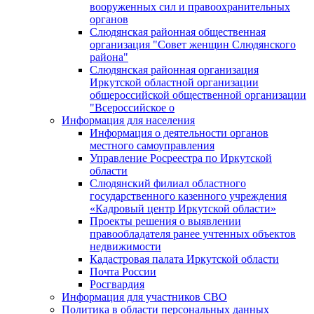
вооруженных сил и правоохранительных
органов
Слюдянская районная общественная
организация "Совет женщин Слюдянского
района"
Слюдянская районная организация
Иркутской областной организации
общероссийской общественной организации
"Всероссийское о
Информация для населения
Информация о деятельности органов
местного самоуправления
Управление Росреестра по Иркутской
области
Слюдянский филиал областного
государственного казенного учреждения
«Кадровый центр Иркутской области»
Проекты решения о выявлении
правообладателя ранее учтенных объектов
недвижимости
Кадастровая палата Иркутской области
Почта России
Росгвардия
Информация для участников СВО
Политика в области персональных данных