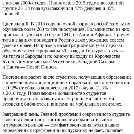
с начала 2000-х годов. Например, в 2015 году в возрастной
группе 25–34 года вузы закончили 47% девушек и 35%
юношей.
Цвет знаний. В 2018 году по очной форме в российских вузах
обучались более 200 тысяч иностранцев. Большинство из них
приезжают учиться из стран СНГ, из Азии и Африки. Причем
тяга к знаниям приводит в Россию даже уроженцев совсем
далеких краев. Например, на миграционный учет с целью
обучения зарегистрированы 30 граждан Гондураса, пять —
Антигуа и Барбуды и по одному выходцу из Королевства
Бутан, Доминиканской Республики, Западной Сахары
и Папуа — Новой Гвинеи.
Постепенно растет число студентов, получающих образование
с применением дистанционных образовательных технологий:
c 10,2% от общего количества в 2017 году до 11,3%
в 2018 году. Подавляющее большинство студентов
предпочитают пользоваться электронными системами
вузовских библиотек и книгами на мобильных носителях.
Завтрашний день. Главной проблемой современного студента
является невнятность соотношения образовательного
и трудового рынков — сам факт окончания вуза никаких
определенных преференций выпускнику не дает, полагает