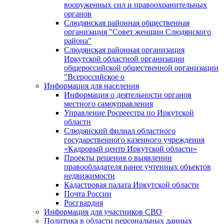
вооруженных сил и правоохранительных
органов
Слюдянская районная общественная
организация "Совет женщин Слюдянского
района"
Слюдянская районная организация
Иркутской областной организации
общероссийской общественной организации
"Всероссийское о
Информация для населения
Информация о деятельности органов
местного самоуправления
Управление Росреестра по Иркутской
области
Слюдянский филиал областного
государственного казенного учреждения
«Кадровый центр Иркутской области»
Проекты решения о выявлении
правообладателя ранее учтенных объектов
недвижимости
Кадастровая палата Иркутской области
Почта России
Росгвардия
Информация для участников СВО
Политика в области персональных данных