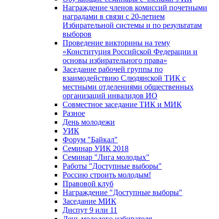
Награждение членов комиссий почетными
наградами в связи с 20-летием
Избирательной системы и по результатам
выборов
Проведение викторины на тему
«Конституция Российской Федерации и
основы избирательного права»
Заседание рабочей группы по
взаимодействию Слюдянской ТИК с
местными отделениями общественных
организаций инвалидов ИО
Совместное заседание ТИК и МИК
Разное
День молодежи
УИК
Форум "Байкал"
Семинар УИК 2018
Семинар "Лига молодых"
Работы "Доступные выборы"
Россию строить молодым!
Правовой клуб
Награждение "Доступные выборы"
Заседание МИК
Диспут 9 или 11
День молодого избирателя