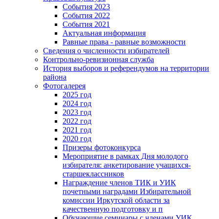
События 2023
События 2022
События 2021
Актуальная информация
Равные права - равные возможности
Сведения о численности избирателей
Контрольно-ревизионная служба
История выборов и референдумов на территории
района
Фотогалерея
2025 год
2024 год
2023 год
2022 год
2021 год
2020 год
Призеры фотоконкурса
Мероприятие в рамках Дня молодого
избирателя: анкетирование учащихся-
старшеклассников
Награждение членов ТИК и УИК
почетными наградами Избирательной
комиссии Иркутской области за
качественную подготовку и п
Обучающие семинары с членами УИК