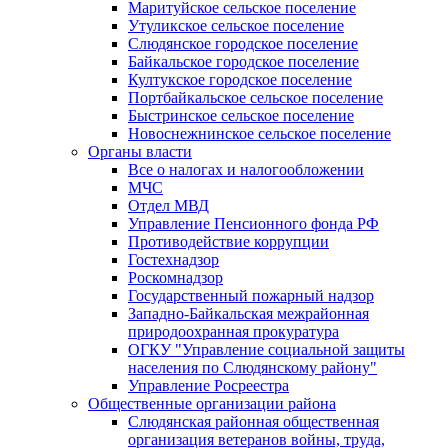
Маритуйское сельское поселение
Утуликское сельское поселение
Слюдянское городское поселение
Байкальское городское поселение
Култукское городское поселение
Портбайкальское сельское поселение
Быстринское сельское поселение
Новоснежнинское сельское поселение
Органы власти
Все о налогах и налогообложении
МЧС
Отдел МВД
Управление Пенсионного фонда РФ
Противодействие коррупции
Гостехнадзор
Роскомнадзор
Государственный пожарный надзор
Западно-Байкальская межрайонная
природоохранная прокуратура
ОГКУ "Управление социальной защиты
населения по Слюдянскому району"
Управление Росреестра
Общественные организации района
Слюдянская районная общественная
организация ветеранов войны, труда,