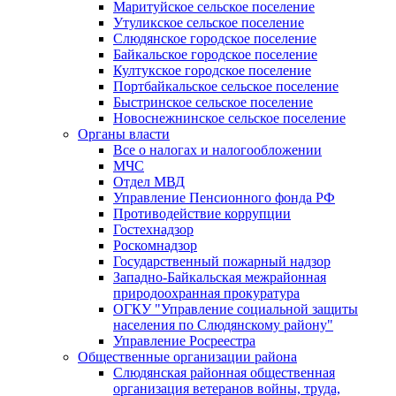
Маритуйское сельское поселение
Утуликское сельское поселение
Слюдянское городское поселение
Байкальское городское поселение
Култукское городское поселение
Портбайкальское сельское поселение
Быстринское сельское поселение
Новоснежнинское сельское поселение
Органы власти
Все о налогах и налогообложении
МЧС
Отдел МВД
Управление Пенсионного фонда РФ
Противодействие коррупции
Гостехнадзор
Роскомнадзор
Государственный пожарный надзор
Западно-Байкальская межрайонная
природоохранная прокуратура
ОГКУ "Управление социальной защиты
населения по Слюдянскому району"
Управление Росреестра
Общественные организации района
Слюдянская районная общественная
организация ветеранов войны, труда,