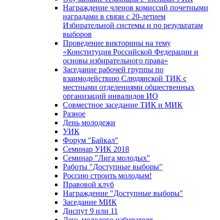
Награждение членов комиссий почетными
наградами в связи с 20-летием
Избирательной системы и по результатам
выборов
Проведение викторины на тему
«Конституция Российской Федерации и
основы избирательного права»
Заседание рабочей группы по
взаимодействию Слюдянской ТИК с
местными отделениями общественных
организаций инвалидов ИО
Совместное заседание ТИК и МИК
Разное
День молодежи
УИК
Форум "Байкал"
Семинар УИК 2018
Семинар "Лига молодых"
Работы "Доступные выборы"
Россию строить молодым!
Правовой клуб
Награждение "Доступные выборы"
Заседание МИК
Диспут 9 или 11
День молодого избирателя