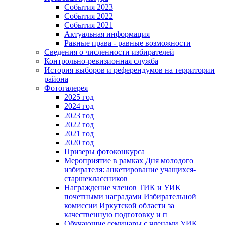
События 2023
События 2022
События 2021
Актуальная информация
Равные права - равные возможности
Сведения о численности избирателей
Контрольно-ревизионная служба
История выборов и референдумов на территории
района
Фотогалерея
2025 год
2024 год
2023 год
2022 год
2021 год
2020 год
Призеры фотоконкурса
Мероприятие в рамках Дня молодого
избирателя: анкетирование учащихся-
старшеклассников
Награждение членов ТИК и УИК
почетными наградами Избирательной
комиссии Иркутской области за
качественную подготовку и п
Обучающие семинары с членами УИК