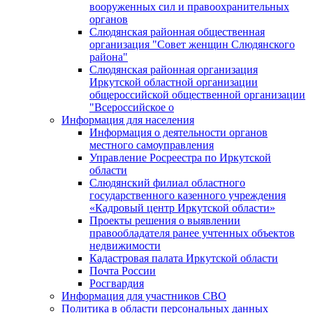
вооруженных сил и правоохранительных
органов
Слюдянская районная общественная
организация "Совет женщин Слюдянского
района"
Слюдянская районная организация
Иркутской областной организации
общероссийской общественной организации
"Всероссийское о
Информация для населения
Информация о деятельности органов
местного самоуправления
Управление Росреестра по Иркутской
области
Слюдянский филиал областного
государственного казенного учреждения
«Кадровый центр Иркутской области»
Проекты решения о выявлении
правообладателя ранее учтенных объектов
недвижимости
Кадастровая палата Иркутской области
Почта России
Росгвардия
Информация для участников СВО
Политика в области персональных данных