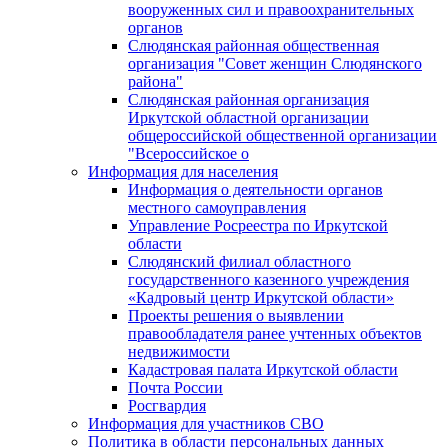
вооруженных сил и правоохранительных
органов
Слюдянская районная общественная
организация "Совет женщин Слюдянского
района"
Слюдянская районная организация
Иркутской областной организации
общероссийской общественной организации
"Всероссийское о
Информация для населения
Информация о деятельности органов
местного самоуправления
Управление Росреестра по Иркутской
области
Слюдянский филиал областного
государственного казенного учреждения
«Кадровый центр Иркутской области»
Проекты решения о выявлении
правообладателя ранее учтенных объектов
недвижимости
Кадастровая палата Иркутской области
Почта России
Росгвардия
Информация для участников СВО
Политика в области персональных данных