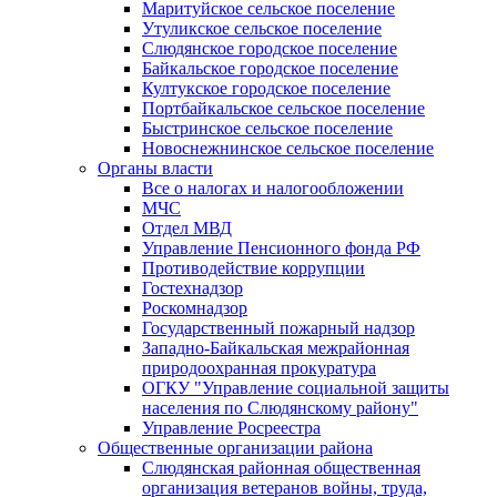
Маритуйское сельское поселение
Утуликское сельское поселение
Слюдянское городское поселение
Байкальское городское поселение
Култукское городское поселение
Портбайкальское сельское поселение
Быстринское сельское поселение
Новоснежнинское сельское поселение
Органы власти
Все о налогах и налогообложении
МЧС
Отдел МВД
Управление Пенсионного фонда РФ
Противодействие коррупции
Гостехнадзор
Роскомнадзор
Государственный пожарный надзор
Западно-Байкальская межрайонная
природоохранная прокуратура
ОГКУ "Управление социальной защиты
населения по Слюдянскому району"
Управление Росреестра
Общественные организации района
Слюдянская районная общественная
организация ветеранов войны, труда,