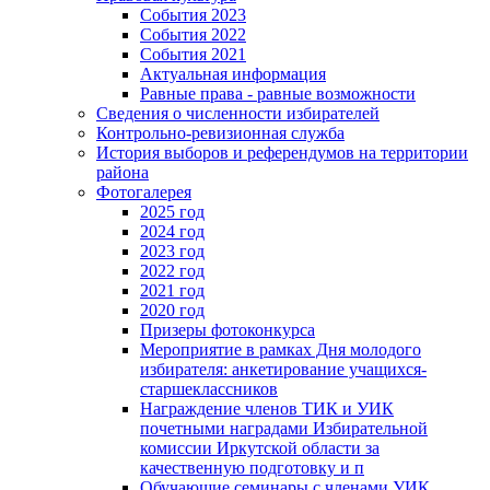
События 2023
События 2022
События 2021
Актуальная информация
Равные права - равные возможности
Сведения о численности избирателей
Контрольно-ревизионная служба
История выборов и референдумов на территории
района
Фотогалерея
2025 год
2024 год
2023 год
2022 год
2021 год
2020 год
Призеры фотоконкурса
Мероприятие в рамках Дня молодого
избирателя: анкетирование учащихся-
старшеклассников
Награждение членов ТИК и УИК
почетными наградами Избирательной
комиссии Иркутской области за
качественную подготовку и п
Обучающие семинары с членами УИК