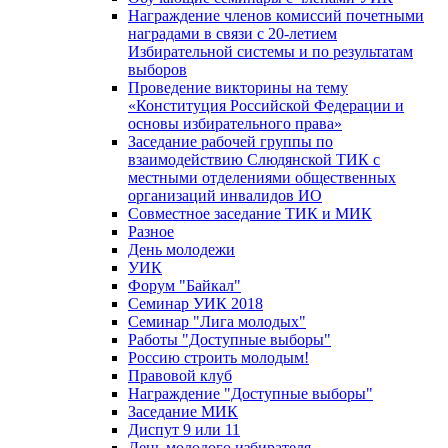
Награждение членов комиссий почетными
наградами в связи с 20-летием
Избирательной системы и по результатам
выборов
Проведение викторины на тему
«Конституция Российской Федерации и
основы избирательного права»
Заседание рабочей группы по
взаимодействию Слюдянской ТИК с
местными отделениями общественных
организаций инвалидов ИО
Совместное заседание ТИК и МИК
Разное
День молодежи
УИК
Форум "Байкал"
Семинар УИК 2018
Семинар "Лига молодых"
Работы "Доступные выборы"
Россию строить молодым!
Правовой клуб
Награждение "Доступные выборы"
Заседание МИК
Диспут 9 или 11
День молодого избирателя