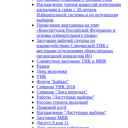
Награждение членов комиссий почетными
наградами в связи с 20-летием
Избирательной системы и по результатам
выборов
Проведение викторины на тему
«Конституция Российской Федерации и
основы избирательного права»
Заседание рабочей группы по
взаимодействию Слюдянской ТИК с
местными отделениями общественных
организаций инвалидов ИО
Совместное заседание ТИК и МИК
Разное
День молодежи
УИК
Форум "Байкал"
Семинар УИК 2018
Семинар "Лига молодых"
Работы "Доступные выборы"
Россию строить молодым!
Правовой клуб
Награждение "Доступные выборы"
Заседание МИК
Диспут 9 или 11
День молодого избирателя