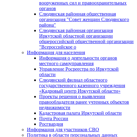
вооруженных сил и правоохранительных
органов
Слюдянская районная общественная
организация "Совет женщин Слюдянского
района"
Слюдянская районная организация
Иркутской областной организации
общероссийской общественной организации
"Всероссийское о
Информация для населения
Информация о деятельности органов
местного самоуправления
Управление Росреестра по Иркутской
области
Слюдянский филиал областного
государственного казенного учреждения
«Кадровый центр Иркутской области»
Проекты решения о выявлении
правообладателя ранее учтенных объектов
недвижимости
Кадастровая палата Иркутской области
Почта России
Росгвардия
Информация для участников СВО
Политика в области персональных данных