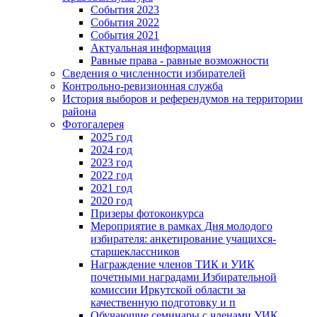
События 2023
События 2022
События 2021
Актуальная информация
Равные права - равные возможности
Сведения о численности избирателей
Контрольно-ревизионная служба
История выборов и референдумов на территории
района
Фотогалерея
2025 год
2024 год
2023 год
2022 год
2021 год
2020 год
Призеры фотоконкурса
Мероприятие в рамках Дня молодого
избирателя: анкетирование учащихся-
старшеклассников
Награждение членов ТИК и УИК
почетными наградами Избирательной
комиссии Иркутской области за
качественную подготовку и п
Обучающие семинары с членами УИК