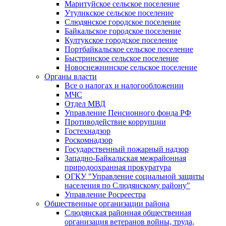
Маритуйское сельское поселение
Утуликское сельское поселение
Слюдянское городское поселение
Байкальское городское поселение
Култукское городское поселение
Портбайкальское сельское поселение
Быстринское сельское поселение
Новоснежнинское сельское поселение
Органы власти
Все о налогах и налогообложении
МЧС
Отдел МВД
Управление Пенсионного фонда РФ
Противодействие коррупции
Гостехнадзор
Роскомнадзор
Государственный пожарный надзор
Западно-Байкальская межрайонная
природоохранная прокуратура
ОГКУ "Управление социальной защиты
населения по Слюдянскому району"
Управление Росреестра
Общественные организации района
Слюдянская районная общественная
организация ветеранов войны, труда,