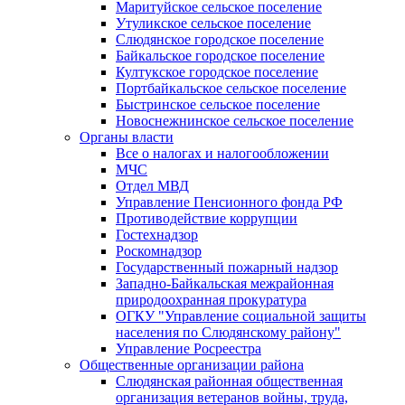
Маритуйское сельское поселение
Утуликское сельское поселение
Слюдянское городское поселение
Байкальское городское поселение
Култукское городское поселение
Портбайкальское сельское поселение
Быстринское сельское поселение
Новоснежнинское сельское поселение
Органы власти
Все о налогах и налогообложении
МЧС
Отдел МВД
Управление Пенсионного фонда РФ
Противодействие коррупции
Гостехнадзор
Роскомнадзор
Государственный пожарный надзор
Западно-Байкальская межрайонная
природоохранная прокуратура
ОГКУ "Управление социальной защиты
населения по Слюдянскому району"
Управление Росреестра
Общественные организации района
Слюдянская районная общественная
организация ветеранов войны, труда,