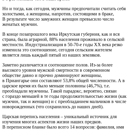
Но и тогда, как сегодня, мужчины предпочитали считать себя
холостыми, а женщины, напротив, состоящими в браке,
В результате число замужних женщин превысило число
женатых мужчин.
В конце позапрошлого века Иркутская губерния, как и вся
страна, была аграрной, 88% населения проживало в сельской
местности. Индустриализация в 50-70-е годы XX века резко
изменила это соотношение, сегодня сельским жителем
является лишь каждый пятый из наших земляков.
Заметно различается и соотношение полов. Из-за более
высокого уровня мужской смертности в современном
обществе давно и прочно доминируют женщины,
в Приангарье они составляют 53,8% общей численности. А в
царское время их было меньше половины (46,7%), т.е.
преобладали мужчины. Такой парадокс, вероятно, связан
с гораздо меньшей в те годы продолжительностью жизни (как
мужчин, так и женщин) и с преобладанием мальчиков в числе
новорожденных (что сохранилось до наших дней).
Царская перепись населения – уникальный источник для
изучения многих аспектов жизни наших предков.
В переписном бланке было всего 14 вопросов: фамилия, имя