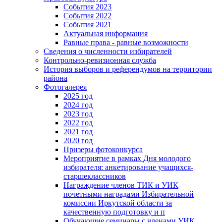
События 2023
События 2022
События 2021
Актуальная информация
Равные права - равные возможности
Сведения о численности избирателей
Контрольно-ревизионная служба
История выборов и референдумов на территории
района
Фотогалерея
2025 год
2024 год
2023 год
2022 год
2021 год
2020 год
Призеры фотоконкурса
Мероприятие в рамках Дня молодого
избирателя: анкетирование учащихся-
старшеклассников
Награждение членов ТИК и УИК
почетными наградами Избирательной
комиссии Иркутской области за
качественную подготовку и п
Обучающие семинары с членами УИК