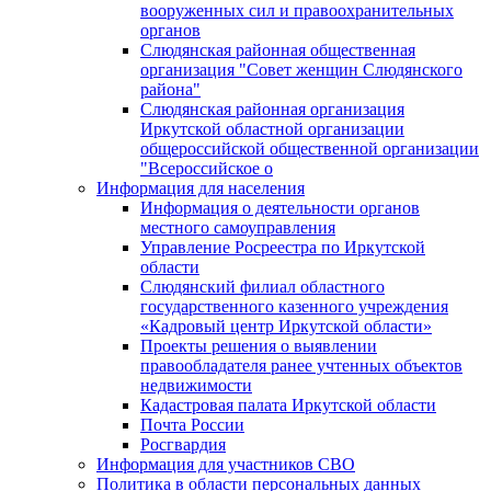
вооруженных сил и правоохранительных
органов
Слюдянская районная общественная
организация "Совет женщин Слюдянского
района"
Слюдянская районная организация
Иркутской областной организации
общероссийской общественной организации
"Всероссийское о
Информация для населения
Информация о деятельности органов
местного самоуправления
Управление Росреестра по Иркутской
области
Слюдянский филиал областного
государственного казенного учреждения
«Кадровый центр Иркутской области»
Проекты решения о выявлении
правообладателя ранее учтенных объектов
недвижимости
Кадастровая палата Иркутской области
Почта России
Росгвардия
Информация для участников СВО
Политика в области персональных данных