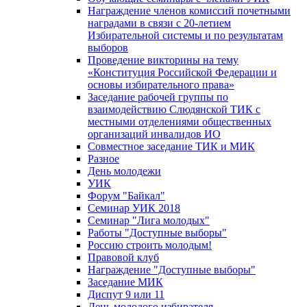
Награждение членов комиссий почетными
наградами в связи с 20-летием
Избирательной системы и по результатам
выборов
Проведение викторины на тему
«Конституция Российской Федерации и
основы избирательного права»
Заседание рабочей группы по
взаимодействию Слюдянской ТИК с
местными отделениями общественных
организаций инвалидов ИО
Совместное заседание ТИК и МИК
Разное
День молодежи
УИК
Форум "Байкал"
Семинар УИК 2018
Семинар "Лига молодых"
Работы "Доступные выборы"
Россию строить молодым!
Правовой клуб
Награждение "Доступные выборы"
Заседание МИК
Диспут 9 или 11
День молодого избирателя