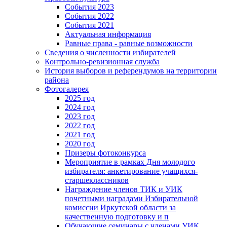
События 2023
События 2022
События 2021
Актуальная информация
Равные права - равные возможности
Сведения о численности избирателей
Контрольно-ревизионная служба
История выборов и референдумов на территории
района
Фотогалерея
2025 год
2024 год
2023 год
2022 год
2021 год
2020 год
Призеры фотоконкурса
Мероприятие в рамках Дня молодого
избирателя: анкетирование учащихся-
старшеклассников
Награждение членов ТИК и УИК
почетными наградами Избирательной
комиссии Иркутской области за
качественную подготовку и п
Обучающие семинары с членами УИК