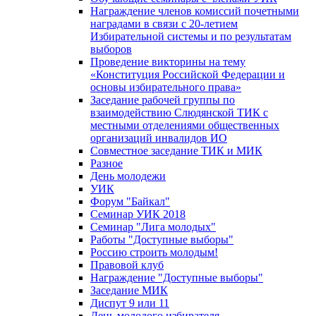
Награждение членов комиссий почетными
наградами в связи с 20-летием
Избирательной системы и по результатам
выборов
Проведение викторины на тему
«Конституция Российской Федерации и
основы избирательного права»
Заседание рабочей группы по
взаимодействию Слюдянской ТИК с
местными отделениями общественных
организаций инвалидов ИО
Совместное заседание ТИК и МИК
Разное
День молодежи
УИК
Форум "Байкал"
Семинар УИК 2018
Семинар "Лига молодых"
Работы "Доступные выборы"
Россию строить молодым!
Правовой клуб
Награждение "Доступные выборы"
Заседание МИК
Диспут 9 или 11
День молодого избирателя