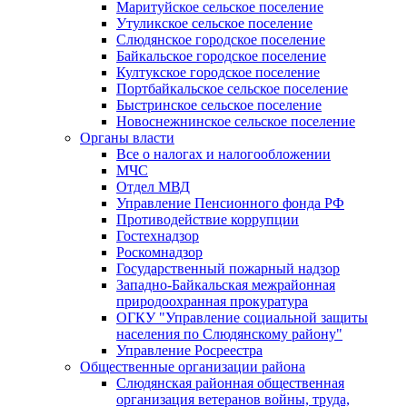
Маритуйское сельское поселение
Утуликское сельское поселение
Слюдянское городское поселение
Байкальское городское поселение
Култукское городское поселение
Портбайкальское сельское поселение
Быстринское сельское поселение
Новоснежнинское сельское поселение
Органы власти
Все о налогах и налогообложении
МЧС
Отдел МВД
Управление Пенсионного фонда РФ
Противодействие коррупции
Гостехнадзор
Роскомнадзор
Государственный пожарный надзор
Западно-Байкальская межрайонная
природоохранная прокуратура
ОГКУ "Управление социальной защиты
населения по Слюдянскому району"
Управление Росреестра
Общественные организации района
Слюдянская районная общественная
организация ветеранов войны, труда,