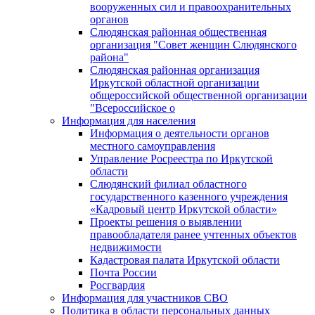
вооруженных сил и правоохранительных
органов
Слюдянская районная общественная
организация "Совет женщин Слюдянского
района"
Слюдянская районная организация
Иркутской областной организации
общероссийской общественной организации
"Всероссийское о
Информация для населения
Информация о деятельности органов
местного самоуправления
Управление Росреестра по Иркутской
области
Слюдянский филиал областного
государственного казенного учреждения
«Кадровый центр Иркутской области»
Проекты решения о выявлении
правообладателя ранее учтенных объектов
недвижимости
Кадастровая палата Иркутской области
Почта России
Росгвардия
Информация для участников СВО
Политика в области персональных данных