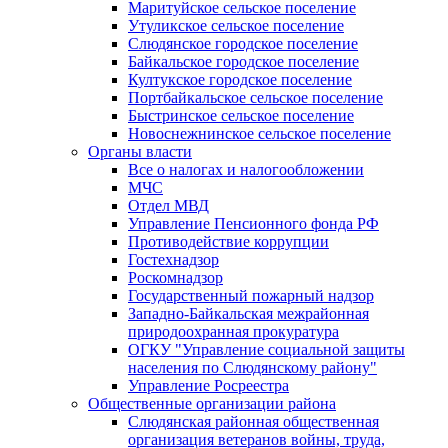
Маритуйское сельское поселение
Утуликское сельское поселение
Слюдянское городское поселение
Байкальское городское поселение
Култукское городское поселение
Портбайкальское сельское поселение
Быстринское сельское поселение
Новоснежнинское сельское поселение
Органы власти
Все о налогах и налогообложении
МЧС
Отдел МВД
Управление Пенсионного фонда РФ
Противодействие коррупции
Гостехнадзор
Роскомнадзор
Государственный пожарный надзор
Западно-Байкальская межрайонная
природоохранная прокуратура
ОГКУ "Управление социальной защиты
населения по Слюдянскому району"
Управление Росреестра
Общественные организации района
Слюдянская районная общественная
организация ветеранов войны, труда,