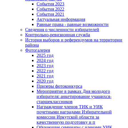
События 2023
События 2022
События 2021
Актуальная информация
Равные права - равные возможности
Сведения о численности избирателей
Контрольно-ревизионная служба
История выборов и референдумов на территории
района
Фотогалерея
2025 год
2024 год
2023 год
2022 год
2021 год
2020 год
Призеры фотоконкурса
Мероприятие в рамках Дня молодого
избирателя: анкетирование учащихся-
старшеклассников
Награждение членов ТИК и УИК
почетными наградами Избирательной
комиссии Иркутской области за
качественную подготовку и п
Обучающие семинары с членами УИК