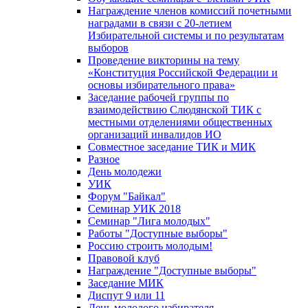
Награждение членов комиссий почетными
наградами в связи с 20-летием
Избирательной системы и по результатам
выборов
Проведение викторины на тему
«Конституция Российской Федерации и
основы избирательного права»
Заседание рабочей группы по
взаимодействию Слюдянской ТИК с
местными отделениями общественных
организаций инвалидов ИО
Совместное заседание ТИК и МИК
Разное
День молодежи
УИК
Форум "Байкал"
Семинар УИК 2018
Семинар "Лига молодых"
Работы "Доступные выборы"
Россию строить молодым!
Правовой клуб
Награждение "Доступные выборы"
Заседание МИК
Диспут 9 или 11
День молодого избирателя