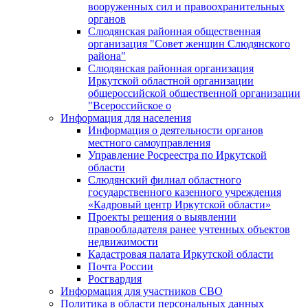
вооруженных сил и правоохранительных
органов
Слюдянская районная общественная
организация "Совет женщин Слюдянского
района"
Слюдянская районная организация
Иркутской областной организации
общероссийской общественной организации
"Всероссийское о
Информация для населения
Информация о деятельности органов
местного самоуправления
Управление Росреестра по Иркутской
области
Слюдянский филиал областного
государственного казенного учреждения
«Кадровый центр Иркутской области»
Проекты решения о выявлении
правообладателя ранее учтенных объектов
недвижимости
Кадастровая палата Иркутской области
Почта России
Росгвардия
Информация для участников СВО
Политика в области персональных данных