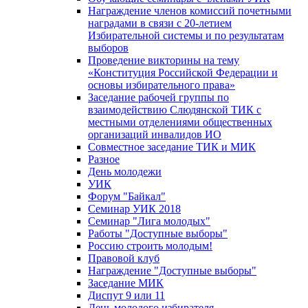
Награждение членов комиссий почетными
наградами в связи с 20-летием
Избирательной системы и по результатам
выборов
Проведение викторины на тему
«Конституция Российской Федерации и
основы избирательного права»
Заседание рабочей группы по
взаимодействию Слюдянской ТИК с
местными отделениями общественных
организаций инвалидов ИО
Совместное заседание ТИК и МИК
Разное
День молодежи
УИК
Форум "Байкал"
Семинар УИК 2018
Семинар "Лига молодых"
Работы "Доступные выборы"
Россию строить молодым!
Правовой клуб
Награждение "Доступные выборы"
Заседание МИК
Диспут 9 или 11
День молодого избирателя