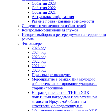
События 2023
События 2022
События 2021
Актуальная информация
Равные права - равные возможности
Сведения о численности избирателей
Контрольно-ревизионная служба
История выборов и референдумов на территории
района
Фотогалерея
2025 год
2024 год
2023 год
2022 год
2021 год
2020 год
Призеры фотоконкурса
Мероприятие в рамках Дня молодого
избирателя: анкетирование учащихся-
старшеклассников
Награждение членов ТИК и УИК
почетными наградами Избирательной
комиссии Иркутской области за
качественную подготовку и п
Обучающие семинары с членами УИК