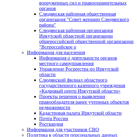
вооруженных сил и правоохранительных
органов
Слюдянская районная общественная
организация "Совет женщин Слюдянского
района"
Слюдянская районная организация
Иркутской областной организации
общероссийской общественной организации
"Всероссийское о
Информация для населения
Информация о деятельности органов
местного самоуправления
Управление Росреестра по Иркутской
области
Слюдянский филиал областного
государственного казенного учреждения
«Кадровый центр Иркутской области»
Проекты решения о выявлении
правообладателя ранее учтенных объектов
недвижимости
Кадастровая палата Иркутской области
Почта России
Росгвардия
Информация для участников СВО
Политика в области персональных данных