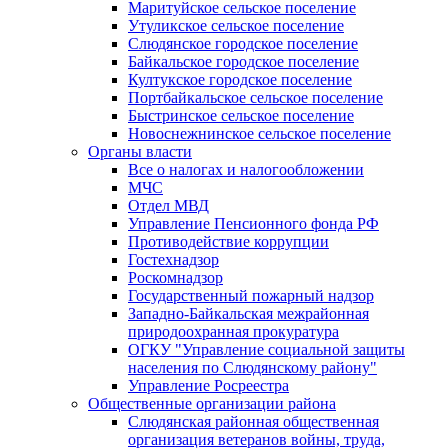
Маритуйское сельское поселение
Утуликское сельское поселение
Слюдянское городское поселение
Байкальское городское поселение
Култукское городское поселение
Портбайкальское сельское поселение
Быстринское сельское поселение
Новоснежнинское сельское поселение
Органы власти
Все о налогах и налогообложении
МЧС
Отдел МВД
Управление Пенсионного фонда РФ
Противодействие коррупции
Гостехнадзор
Роскомнадзор
Государственный пожарный надзор
Западно-Байкальская межрайонная
природоохранная прокуратура
ОГКУ "Управление социальной защиты
населения по Слюдянскому району"
Управление Росреестра
Общественные организации района
Слюдянская районная общественная
организация ветеранов войны, труда,