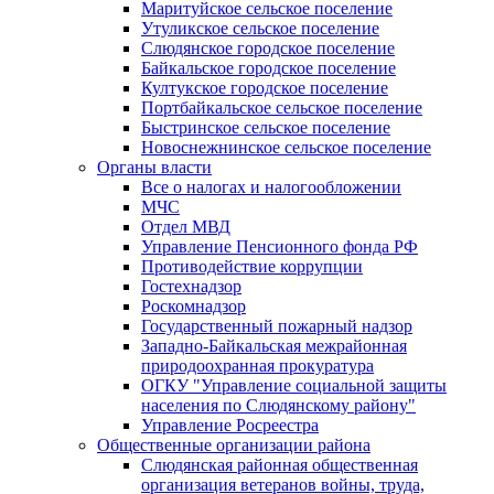
Маритуйское сельское поселение
Утуликское сельское поселение
Слюдянское городское поселение
Байкальское городское поселение
Култукское городское поселение
Портбайкальское сельское поселение
Быстринское сельское поселение
Новоснежнинское сельское поселение
Органы власти
Все о налогах и налогообложении
МЧС
Отдел МВД
Управление Пенсионного фонда РФ
Противодействие коррупции
Гостехнадзор
Роскомнадзор
Государственный пожарный надзор
Западно-Байкальская межрайонная
природоохранная прокуратура
ОГКУ "Управление социальной защиты
населения по Слюдянскому району"
Управление Росреестра
Общественные организации района
Слюдянская районная общественная
организация ветеранов войны, труда,