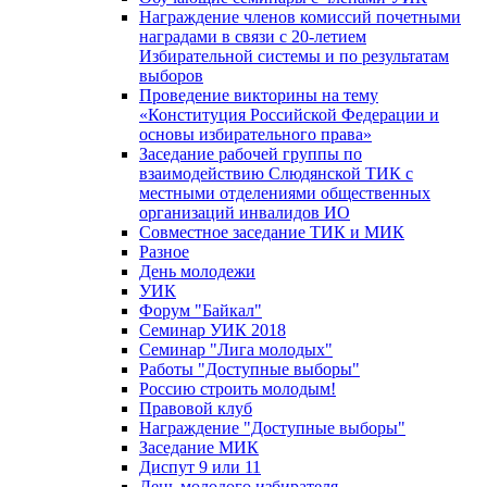
Награждение членов комиссий почетными
наградами в связи с 20-летием
Избирательной системы и по результатам
выборов
Проведение викторины на тему
«Конституция Российской Федерации и
основы избирательного права»
Заседание рабочей группы по
взаимодействию Слюдянской ТИК с
местными отделениями общественных
организаций инвалидов ИО
Совместное заседание ТИК и МИК
Разное
День молодежи
УИК
Форум "Байкал"
Семинар УИК 2018
Семинар "Лига молодых"
Работы "Доступные выборы"
Россию строить молодым!
Правовой клуб
Награждение "Доступные выборы"
Заседание МИК
Диспут 9 или 11
День молодого избирателя