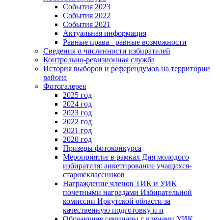
События 2023
События 2022
События 2021
Актуальная информация
Равные права - равные возможности
Сведения о численности избирателей
Контрольно-ревизионная служба
История выборов и референдумов на территории
района
Фотогалерея
2025 год
2024 год
2023 год
2022 год
2021 год
2020 год
Призеры фотоконкурса
Мероприятие в рамках Дня молодого
избирателя: анкетирование учащихся-
старшеклассников
Награждение членов ТИК и УИК
почетными наградами Избирательной
комиссии Иркутской области за
качественную подготовку и п
Обучающие семинары с членами УИК