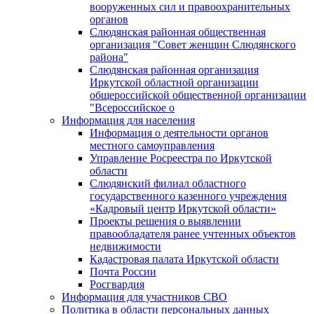
вооруженных сил и правоохранительных
органов
Слюдянская районная общественная
организация "Совет женщин Слюдянского
района"
Слюдянская районная организация
Иркутской областной организации
общероссийской общественной организации
"Всероссийское о
Информация для населения
Информация о деятельности органов
местного самоуправления
Управление Росреестра по Иркутской
области
Слюдянский филиал областного
государственного казенного учреждения
«Кадровый центр Иркутской области»
Проекты решения о выявлении
правообладателя ранее учтенных объектов
недвижимости
Кадастровая палата Иркутской области
Почта России
Росгвардия
Информация для участников СВО
Политика в области персональных данных