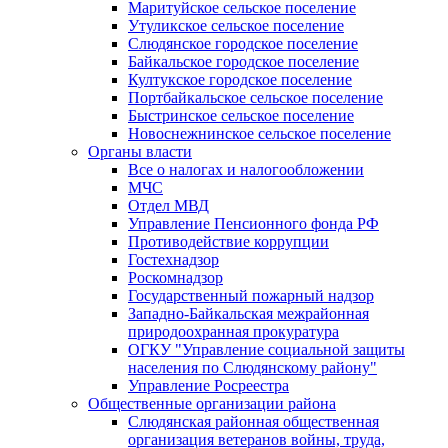
Маритуйское сельское поселение
Утуликское сельское поселение
Слюдянское городское поселение
Байкальское городское поселение
Култукское городское поселение
Портбайкальское сельское поселение
Быстринское сельское поселение
Новоснежнинское сельское поселение
Органы власти
Все о налогах и налогообложении
МЧС
Отдел МВД
Управление Пенсионного фонда РФ
Противодействие коррупции
Гостехнадзор
Роскомнадзор
Государственный пожарный надзор
Западно-Байкальская межрайонная
природоохранная прокуратура
ОГКУ "Управление социальной защиты
населения по Слюдянскому району"
Управление Росреестра
Общественные организации района
Слюдянская районная общественная
организация ветеранов войны, труда,