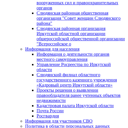
вооруженных сил и правоохранительных
органов
Слюдянская районная общественная
организация "Совет женщин Слюдянского
района"
Слюдянская районная организация
Иркутской областной организации
общероссийской общественной организации
"Всероссийское о
Информация для населения
Информация о деятельности органов
местного самоуправления
Управление Росреестра по Иркутской
области
Слюдянский филиал областного
государственного казенного учреждения
«Кадровый центр Иркутской области»
Проекты решения о выявлении
правообладателя ранее учтенных объектов
недвижимости
Кадастровая палата Иркутской области
Почта России
Росгвардия
Информация для участников СВО
Политика в области персональных данных