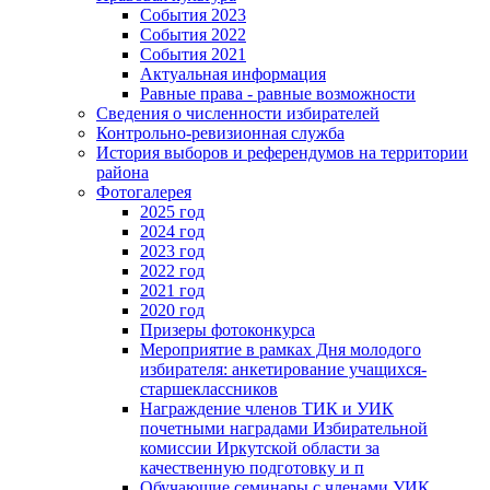
События 2023
События 2022
События 2021
Актуальная информация
Равные права - равные возможности
Сведения о численности избирателей
Контрольно-ревизионная служба
История выборов и референдумов на территории
района
Фотогалерея
2025 год
2024 год
2023 год
2022 год
2021 год
2020 год
Призеры фотоконкурса
Мероприятие в рамках Дня молодого
избирателя: анкетирование учащихся-
старшеклассников
Награждение членов ТИК и УИК
почетными наградами Избирательной
комиссии Иркутской области за
качественную подготовку и п
Обучающие семинары с членами УИК