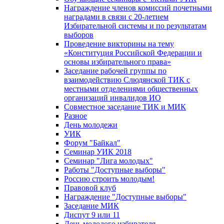
Награждение членов комиссий почетными
наградами в связи с 20-летием
Избирательной системы и по результатам
выборов
Проведение викторины на тему
«Конституция Российской Федерации и
основы избирательного права»
Заседание рабочей группы по
взаимодействию Слюдянской ТИК с
местными отделениями общественных
организаций инвалидов ИО
Совместное заседание ТИК и МИК
Разное
День молодежи
УИК
Форум "Байкал"
Семинар УИК 2018
Семинар "Лига молодых"
Работы "Доступные выборы"
Россию строить молодым!
Правовой клуб
Награждение "Доступные выборы"
Заседание МИК
Диспут 9 или 11
День молодого избирателя