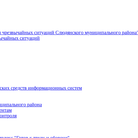
и чрезвычайных ситуаций Слюдянского муниципального района
вычайных ситуаций
еских средств информационных систем
ципального района
ентам
онтроля
лекс "Готов к труду и обороне"