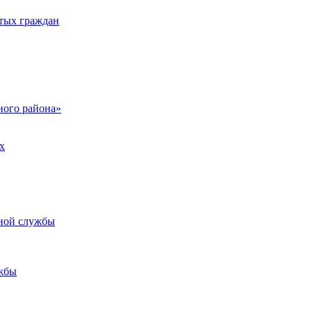
тых граждан
ого района»
х
ьной службы
жбы