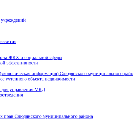
й учреждений
развития
зона ЖКХ и социальной сферы
кой эффективности
(экологическая информация) Слюдянского муниципального рай
нее учтенного объекта недвижимости
и для управления МКД
оотведения
их прав Слюдянского муниципального района