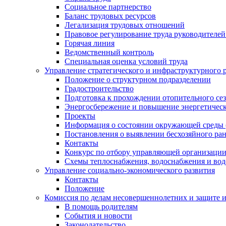
Социальное партнерство
Баланс трудовых ресурсов
Легализация трудовых отношений
Правовое регулирование труда руководителе
Горячая линия
Ведомственный контроль
Специальная оценка условий труда
Управление стратегического и инфраструктурного 
Положение о структурном подразделении
Градостроительство
Подготовка к прохождении отопительного се
Энергосбережение и повышение энергетичес
Проекты
Информация о состоянии окружающей среды 
Постановления о выявлении бесхозяйного ра
Контакты
Конкурс по отбору управляющей организаци
Схемы теплоснабжения, водоснабжения и вод
Управление социально-экономического развития
Контакты
Положение
Комиссия по делам несовершеннолетних и защите 
В помощь родителям
События и новости
Законодательство