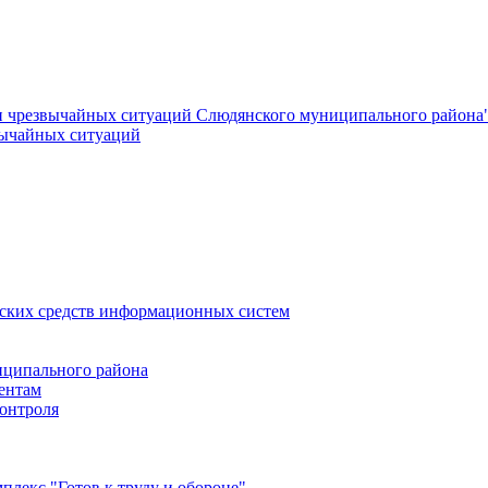
и чрезвычайных ситуаций Слюдянского муниципального района
вычайных ситуаций
еских средств информационных систем
ципального района
ентам
онтроля
лекс "Готов к труду и обороне"