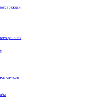
тых граждан
ого района»
х
ьной службы
жбы