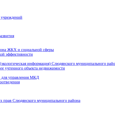
й учреждений
развития
зона ЖКХ и социальной сферы
кой эффективности
(экологическая информация) Слюдянского муниципального рай
нее учтенного объекта недвижимости
и для управления МКД
оотведения
их прав Слюдянского муниципального района