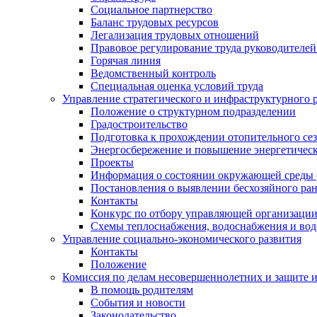
Социальное партнерство
Баланс трудовых ресурсов
Легализация трудовых отношений
Правовое регулирование труда руководителе
Горячая линия
Ведомственный контроль
Специальная оценка условий труда
Управление стратегического и инфраструктурного 
Положение о структурном подразделении
Градостроительство
Подготовка к прохождении отопительного се
Энергосбережение и повышение энергетичес
Проекты
Информация о состоянии окружающей среды 
Постановления о выявлении бесхозяйного ра
Контакты
Конкурс по отбору управляющей организаци
Схемы теплоснабжения, водоснабжения и вод
Управление социально-экономического развития
Контакты
Положение
Комиссия по делам несовершеннолетних и защите 
В помощь родителям
События и новости
Законодательство