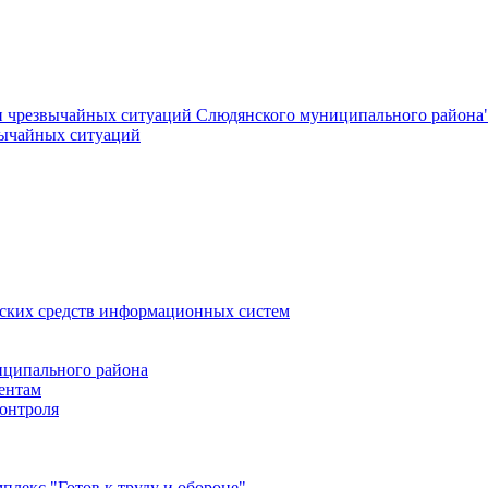
и чрезвычайных ситуаций Слюдянского муниципального района
вычайных ситуаций
еских средств информационных систем
ципального района
ентам
онтроля
лекс "Готов к труду и обороне"