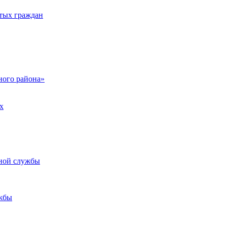
тых граждан
ого района»
х
ьной службы
жбы