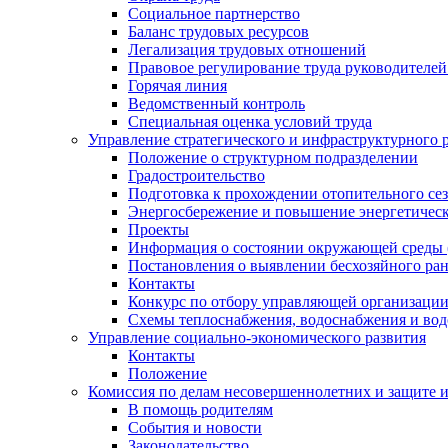
Социальное партнерство
Баланс трудовых ресурсов
Легализация трудовых отношений
Правовое регулирование труда руководителе
Горячая линия
Ведомственный контроль
Специальная оценка условий труда
Управление стратегического и инфраструктурного 
Положение о структурном подразделении
Градостроительство
Подготовка к прохождении отопительного се
Энергосбережение и повышение энергетичес
Проекты
Информация о состоянии окружающей среды 
Постановления о выявлении бесхозяйного ра
Контакты
Конкурс по отбору управляющей организаци
Схемы теплоснабжения, водоснабжения и вод
Управление социально-экономического развития
Контакты
Положение
Комиссия по делам несовершеннолетних и защите 
В помощь родителям
События и новости
Законодательство