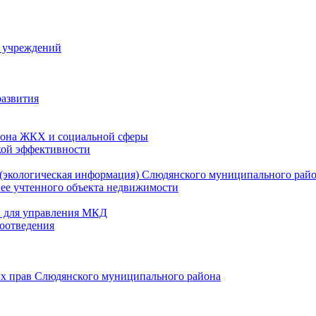
й учреждений
развития
зона ЖКХ и социальной сферы
кой эффективности
(экологическая информация) Слюдянского муниципального рай
нее учтенного объекта недвижимости
и для управления МКД
оотведения
их прав Слюдянского муниципального района