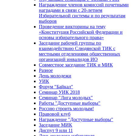
Награждение членов комиссий почетными
наградами в связи с 20-летием
Избирательной системы и по результатам
выборов
Проведение викторины на тему
«Конституция Российской Федерации и
основы избирательного права»
Заседание рабочей группы по
взаимодействию Слюдянской ТИК с
местными отделениями общественных
организаций инвалидов ИО
Совместное заседание ТИК и МИК
Разное
День молодежи
УИК
Форум "Байкал"
Семинар УИК 2018
Семинар "Лига молодых"
Работы "Доступные выборы"
Россию строить молодым!
Правовой клуб
Награждение "Доступные выборы"
Заседание МИК
Диспут 9 или 11
День молодого избирателя