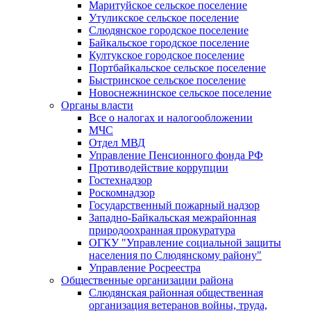
Маритуйское сельское поселение
Утуликское сельское поселение
Слюдянское городское поселение
Байкальское городское поселение
Култукское городское поселение
Портбайкальское сельское поселение
Быстринское сельское поселение
Новоснежнинское сельское поселение
Органы власти
Все о налогах и налогообложении
МЧС
Отдел МВД
Управление Пенсионного фонда РФ
Противодействие коррупции
Гостехнадзор
Роскомнадзор
Государственный пожарный надзор
Западно-Байкальская межрайонная
природоохранная прокуратура
ОГКУ "Управление социальной защиты
населения по Слюдянскому району"
Управление Росреестра
Общественные организации района
Слюдянская районная общественная
организация ветеранов войны, труда,