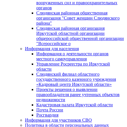
вооруженных сил и правоохранительных
органов
Слюдянская районная общественная
организация "Совет женщин Слюдянского
района"
Слюдянская районная организация
Иркутской областной организации
общероссийской общественной организации
"Всероссийское о
Информация для населения
Информация о деятельности органов
местного самоуправления
Управление Росреестра по Иркутской
области
Слюдянский филиал областного
государственного казенного учреждения
«Кадровый центр Иркутской области»
Проекты решения о выявлении
правообладателя ранее учтенных объектов
недвижимости
Кадастровая палата Иркутской области
Почта России
Росгвардия
Информация для участников СВО
Политика в области персональных данных