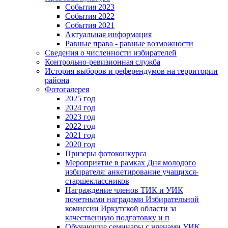
События 2023
События 2022
События 2021
Актуальная информация
Равные права - равные возможности
Сведения о численности избирателей
Контрольно-ревизионная служба
История выборов и референдумов на территории
района
Фотогалерея
2025 год
2024 год
2023 год
2022 год
2021 год
2020 год
Призеры фотоконкурса
Мероприятие в рамках Дня молодого
избирателя: анкетирование учащихся-
старшеклассников
Награждение членов ТИК и УИК
почетными наградами Избирательной
комиссии Иркутской области за
качественную подготовку и п
Обучающие семинары с членами УИК