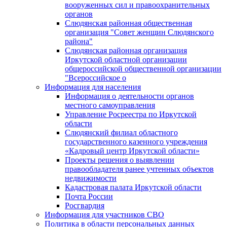
вооруженных сил и правоохранительных
органов
Слюдянская районная общественная
организация "Совет женщин Слюдянского
района"
Слюдянская районная организация
Иркутской областной организации
общероссийской общественной организации
"Всероссийское о
Информация для населения
Информация о деятельности органов
местного самоуправления
Управление Росреестра по Иркутской
области
Слюдянский филиал областного
государственного казенного учреждения
«Кадровый центр Иркутской области»
Проекты решения о выявлении
правообладателя ранее учтенных объектов
недвижимости
Кадастровая палата Иркутской области
Почта России
Росгвардия
Информация для участников СВО
Политика в области персональных данных