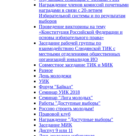
Награждение членов комиссий почетными
наградами в связи с 20-летием
Избирательной системы и по результатам
выборов
Проведение викторины на тему
«Конституция Российской Федерации и
основы избирательного права»
Заседание рабочей группы по
взаимодействию Слюдянской ТИК с
местными отделениями общественных
организаций инвалидов ИО
Совместное заседание ТИК и МИК
Разное
День молодежи
УИК
Форум "Байкал"
Семинар УИК 2018
Семинар "Лига молодых"
Работы "Доступные выборы"
Россию строить молодым!
Правовой клуб
Награждение "Доступные выборы"
Заседание МИК
Диспут 9 или 11
День молодого избирателя