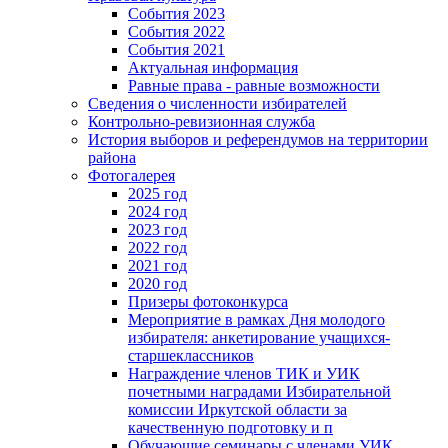
События 2023
События 2022
События 2021
Актуальная информация
Равные права - равные возможности
Сведения о численности избирателей
Контрольно-ревизионная служба
История выборов и референдумов на территории
района
Фотогалерея
2025 год
2024 год
2023 год
2022 год
2021 год
2020 год
Призеры фотоконкурса
Мероприятие в рамках Дня молодого
избирателя: анкетирование учащихся-
старшеклассников
Награждение членов ТИК и УИК
почетными наградами Избирательной
комиссии Иркутской области за
качественную подготовку и п
Обучающие семинары с членами УИК