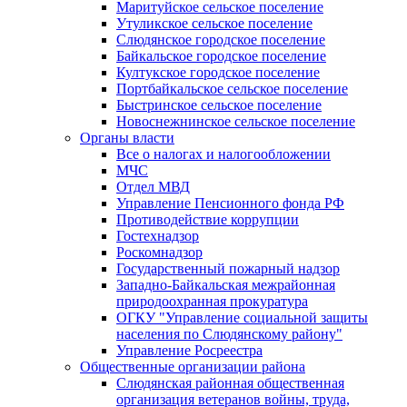
Маритуйское сельское поселение
Утуликское сельское поселение
Слюдянское городское поселение
Байкальское городское поселение
Култукское городское поселение
Портбайкальское сельское поселение
Быстринское сельское поселение
Новоснежнинское сельское поселение
Органы власти
Все о налогах и налогообложении
МЧС
Отдел МВД
Управление Пенсионного фонда РФ
Противодействие коррупции
Гостехнадзор
Роскомнадзор
Государственный пожарный надзор
Западно-Байкальская межрайонная
природоохранная прокуратура
ОГКУ "Управление социальной защиты
населения по Слюдянскому району"
Управление Росреестра
Общественные организации района
Слюдянская районная общественная
организация ветеранов войны, труда,