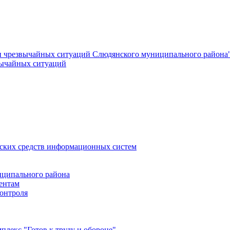
и чрезвычайных ситуаций Слюдянского муниципального района
вычайных ситуаций
еских средств информационных систем
ципального района
ентам
онтроля
лекс "Готов к труду и обороне"