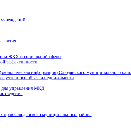
й учреждений
развития
зона ЖКХ и социальной сферы
кой эффективности
(экологическая информация) Слюдянского муниципального рай
нее учтенного объекта недвижимости
и для управления МКД
оотведения
их прав Слюдянского муниципального района