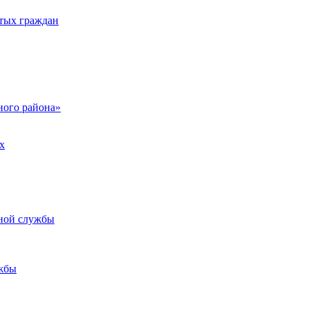
тых граждан
ого района»
х
ьной службы
жбы