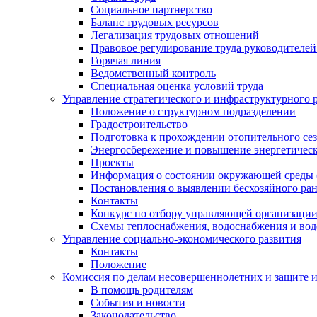
Социальное партнерство
Баланс трудовых ресурсов
Легализация трудовых отношений
Правовое регулирование труда руководителе
Горячая линия
Ведомственный контроль
Специальная оценка условий труда
Управление стратегического и инфраструктурного 
Положение о структурном подразделении
Градостроительство
Подготовка к прохождении отопительного се
Энергосбережение и повышение энергетичес
Проекты
Информация о состоянии окружающей среды 
Постановления о выявлении бесхозяйного ра
Контакты
Конкурс по отбору управляющей организаци
Схемы теплоснабжения, водоснабжения и вод
Управление социально-экономического развития
Контакты
Положение
Комиссия по делам несовершеннолетних и защите 
В помощь родителям
События и новости
Законодательство