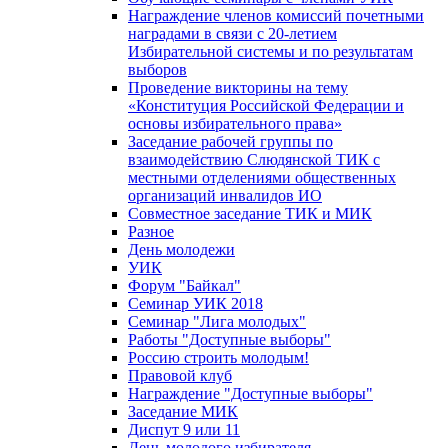
Награждение членов комиссий почетными
наградами в связи с 20-летием
Избирательной системы и по результатам
выборов
Проведение викторины на тему
«Конституция Российской Федерации и
основы избирательного права»
Заседание рабочей группы по
взаимодействию Слюдянской ТИК с
местными отделениями общественных
организаций инвалидов ИО
Совместное заседание ТИК и МИК
Разное
День молодежи
УИК
Форум "Байкал"
Семинар УИК 2018
Семинар "Лига молодых"
Работы "Доступные выборы"
Россию строить молодым!
Правовой клуб
Награждение "Доступные выборы"
Заседание МИК
Диспут 9 или 11
День молодого избирателя