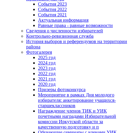
События 2023
События 2022
События 2021
Актуальная информация
Равные права - равные возможности
Сведения о численности избирателей
Контрольно-ревизионная служба
История выборов и референдумов на территории
района
Фотогалерея
2025 год
2024 год
2023 год
2022 год
2021 год
2020 год
Призеры фотоконкурса
Мероприятие в рамках Дня молодого
избирателя: анкетирование учащихся-
старшеклассников
Награждение членов ТИК и УИК
почетными наградами Избирательной
комиссии Иркутской области за
качественную подготовку и п
Обучающие семинары с членами УИК