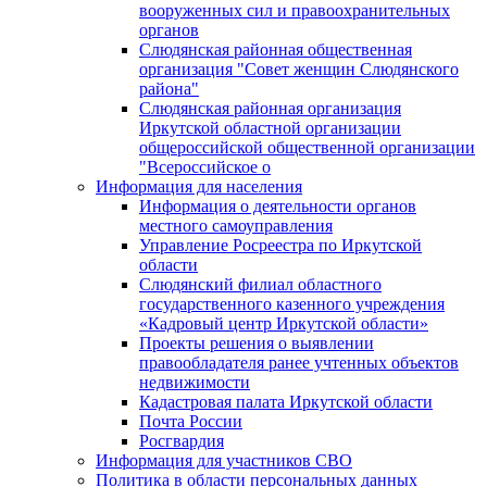
вооруженных сил и правоохранительных
органов
Слюдянская районная общественная
организация "Совет женщин Слюдянского
района"
Слюдянская районная организация
Иркутской областной организации
общероссийской общественной организации
"Всероссийское о
Информация для населения
Информация о деятельности органов
местного самоуправления
Управление Росреестра по Иркутской
области
Слюдянский филиал областного
государственного казенного учреждения
«Кадровый центр Иркутской области»
Проекты решения о выявлении
правообладателя ранее учтенных объектов
недвижимости
Кадастровая палата Иркутской области
Почта России
Росгвардия
Информация для участников СВО
Политика в области персональных данных