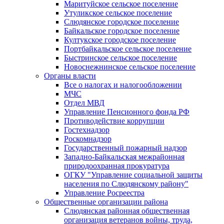
Маритуйское сельское поселение
Утуликское сельское поселение
Слюдянское городское поселение
Байкальское городское поселение
Култукское городское поселение
Портбайкальское сельское поселение
Быстринское сельское поселение
Новоснежнинское сельское поселение
Органы власти
Все о налогах и налогообложении
МЧС
Отдел МВД
Управление Пенсионного фонда РФ
Противодействие коррупции
Гостехнадзор
Роскомнадзор
Государственный пожарный надзор
Западно-Байкальская межрайонная
природоохранная прокуратура
ОГКУ "Управление социальной защиты
населения по Слюдянскому району"
Управление Росреестра
Общественные организации района
Слюдянская районная общественная
организация ветеранов войны, труда,