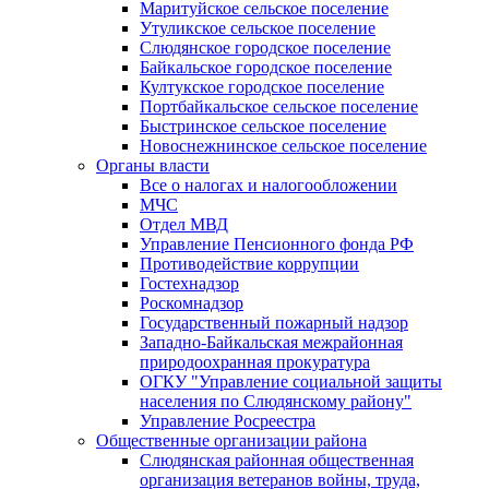
Маритуйское сельское поселение
Утуликское сельское поселение
Слюдянское городское поселение
Байкальское городское поселение
Култукское городское поселение
Портбайкальское сельское поселение
Быстринское сельское поселение
Новоснежнинское сельское поселение
Органы власти
Все о налогах и налогообложении
МЧС
Отдел МВД
Управление Пенсионного фонда РФ
Противодействие коррупции
Гостехнадзор
Роскомнадзор
Государственный пожарный надзор
Западно-Байкальская межрайонная
природоохранная прокуратура
ОГКУ "Управление социальной защиты
населения по Слюдянскому району"
Управление Росреестра
Общественные организации района
Слюдянская районная общественная
организация ветеранов войны, труда,