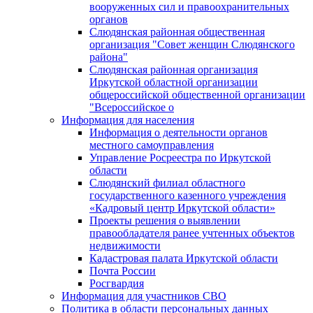
вооруженных сил и правоохранительных
органов
Слюдянская районная общественная
организация "Совет женщин Слюдянского
района"
Слюдянская районная организация
Иркутской областной организации
общероссийской общественной организации
"Всероссийское о
Информация для населения
Информация о деятельности органов
местного самоуправления
Управление Росреестра по Иркутской
области
Слюдянский филиал областного
государственного казенного учреждения
«Кадровый центр Иркутской области»
Проекты решения о выявлении
правообладателя ранее учтенных объектов
недвижимости
Кадастровая палата Иркутской области
Почта России
Росгвардия
Информация для участников СВО
Политика в области персональных данных