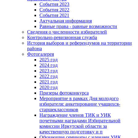
События 2023
События 2022
События 2021
Актуальная информация
Равные права - равные возможности
Сведения о численности избирателей
Контрольно-ревизионная служба
История выборов и референдумов на территории
района
Фотогалерея
2025 год
2024 год
2023 год
2022 год
2021 год
2020 год
Призеры фотоконкурса
Мероприятие в рамках Дня молодого
избирателя: анкетирование учащихся-
старшеклассников
Награждение членов ТИК и УИК
почетными наградами Избирательной
комиссии Иркутской области за
качественную подготовку и п
Обучающие семинары с членами УИК