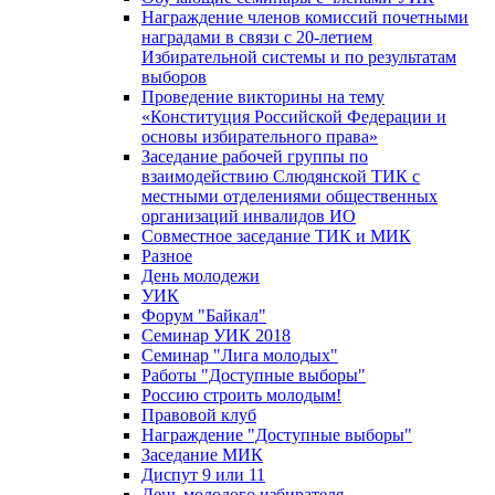
Награждение членов комиссий почетными
наградами в связи с 20-летием
Избирательной системы и по результатам
выборов
Проведение викторины на тему
«Конституция Российской Федерации и
основы избирательного права»
Заседание рабочей группы по
взаимодействию Слюдянской ТИК с
местными отделениями общественных
организаций инвалидов ИО
Совместное заседание ТИК и МИК
Разное
День молодежи
УИК
Форум "Байкал"
Семинар УИК 2018
Семинар "Лига молодых"
Работы "Доступные выборы"
Россию строить молодым!
Правовой клуб
Награждение "Доступные выборы"
Заседание МИК
Диспут 9 или 11
День молодого избирателя