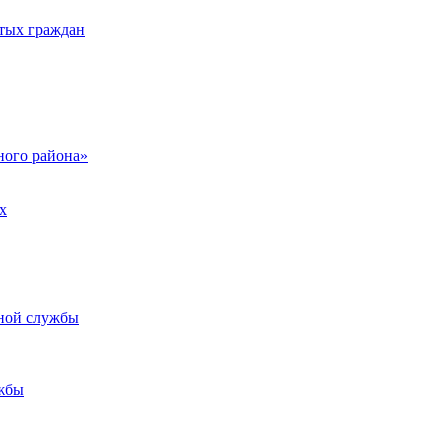
тых граждан
ого района»
х
ьной службы
жбы