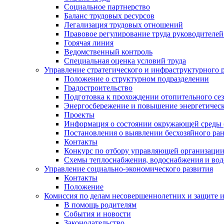
Социальное партнерство
Баланс трудовых ресурсов
Легализация трудовых отношений
Правовое регулирование труда руководителе
Горячая линия
Ведомственный контроль
Специальная оценка условий труда
Управление стратегического и инфраструктурного 
Положение о структурном подразделении
Градостроительство
Подготовка к прохождении отопительного се
Энергосбережение и повышение энергетичес
Проекты
Информация о состоянии окружающей среды 
Постановления о выявлении бесхозяйного ра
Контакты
Конкурс по отбору управляющей организаци
Схемы теплоснабжения, водоснабжения и вод
Управление социально-экономического развития
Контакты
Положение
Комиссия по делам несовершеннолетних и защите 
В помощь родителям
События и новости
Законодательство