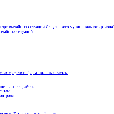
и чрезвычайных ситуаций Слюдянского муниципального района
вычайных ситуаций
еских средств информационных систем
ципального района
ентам
онтроля
лекс "Готов к труду и обороне"