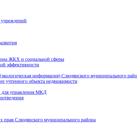
й учреждений
развития
зона ЖКХ и социальной сферы
кой эффективности
(экологическая информация) Слюдянского муниципального рай
нее учтенного объекта недвижимости
и для управления МКД
оотведения
их прав Слюдянского муниципального района