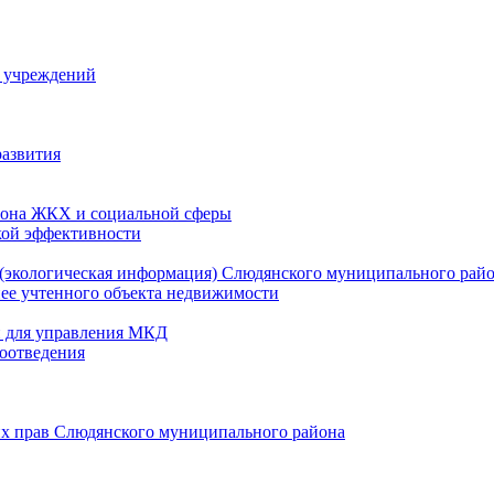
й учреждений
развития
зона ЖКХ и социальной сферы
кой эффективности
(экологическая информация) Слюдянского муниципального рай
нее учтенного объекта недвижимости
и для управления МКД
оотведения
их прав Слюдянского муниципального района