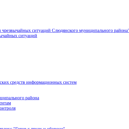
и чрезвычайных ситуаций Слюдянского муниципального района
вычайных ситуаций
еских средств информационных систем
ципального района
ентам
онтроля
лекс "Готов к труду и обороне"