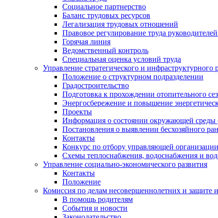
Социальное партнерство
Баланс трудовых ресурсов
Легализация трудовых отношений
Правовое регулирование труда руководителе
Горячая линия
Ведомственный контроль
Специальная оценка условий труда
Управление стратегического и инфраструктурного 
Положение о структурном подразделении
Градостроительство
Подготовка к прохождении отопительного се
Энергосбережение и повышение энергетичес
Проекты
Информация о состоянии окружающей среды 
Постановления о выявлении бесхозяйного ра
Контакты
Конкурс по отбору управляющей организаци
Схемы теплоснабжения, водоснабжения и вод
Управление социально-экономического развития
Контакты
Положение
Комиссия по делам несовершеннолетних и защите 
В помощь родителям
События и новости
Законодательство