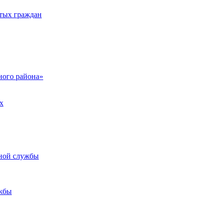
тых граждан
ого района»
х
ьной службы
жбы