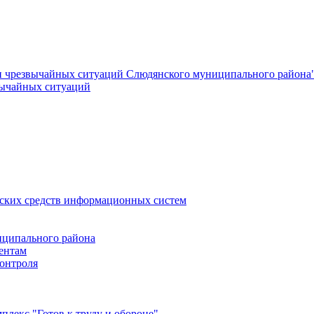
и чрезвычайных ситуаций Слюдянского муниципального района
вычайных ситуаций
еских средств информационных систем
ципального района
ентам
онтроля
лекс "Готов к труду и обороне"