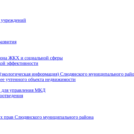
й учреждений
развития
зона ЖКХ и социальной сферы
кой эффективности
(экологическая информация) Слюдянского муниципального рай
нее учтенного объекта недвижимости
и для управления МКД
оотведения
их прав Слюдянского муниципального района