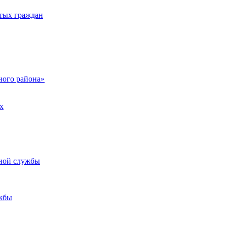
тых граждан
ого района»
х
ьной службы
жбы