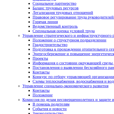
Социальное партнерство
Баланс трудовых ресурсов
Легализация трудовых отношений
Правовое регулирование труда руководителе
Горячая линия
Ведомственный контроль
Специальная оценка условий труда
Управление стратегического и инфраструктурного 
Положение о структурном подразделении
Градостроительство
Подготовка к прохождении отопительного се
Энергосбережение и повышение энергетичес
Проекты
Информация о состоянии окружающей среды 
Постановления о выявлении бесхозяйного ра
Контакты
Конкурс по отбору управляющей организаци
Схемы теплоснабжения, водоснабжения и вод
Управление социально-экономического развития
Контакты
Положение
Комиссия по делам несовершеннолетних и защите 
В помощь родителям
События и новости
Законодательство