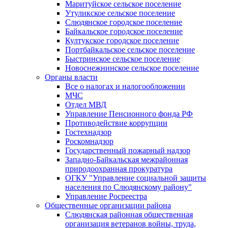
Маритуйское сельское поселение
Утуликское сельское поселение
Слюдянское городское поселение
Байкальское городское поселение
Култукское городское поселение
Портбайкальское сельское поселение
Быстринское сельское поселение
Новоснежнинское сельское поселение
Органы власти
Все о налогах и налогообложении
МЧС
Отдел МВД
Управление Пенсионного фонда РФ
Противодействие коррупции
Гостехнадзор
Роскомнадзор
Государственный пожарный надзор
Западно-Байкальская межрайонная
природоохранная прокуратура
ОГКУ "Управление социальной защиты
населения по Слюдянскому району"
Управление Росреестра
Общественные организации района
Слюдянская районная общественная
организация ветеранов войны, труда,