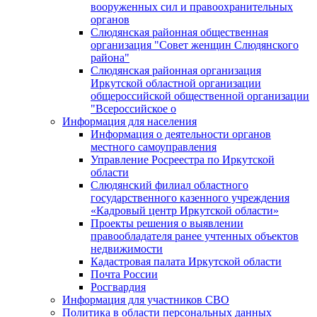
вооруженных сил и правоохранительных
органов
Слюдянская районная общественная
организация "Совет женщин Слюдянского
района"
Слюдянская районная организация
Иркутской областной организации
общероссийской общественной организации
"Всероссийское о
Информация для населения
Информация о деятельности органов
местного самоуправления
Управление Росреестра по Иркутской
области
Слюдянский филиал областного
государственного казенного учреждения
«Кадровый центр Иркутской области»
Проекты решения о выявлении
правообладателя ранее учтенных объектов
недвижимости
Кадастровая палата Иркутской области
Почта России
Росгвардия
Информация для участников СВО
Политика в области персональных данных