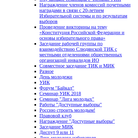
Награждение членов комиссий почетными
наградами в связи с 20-летием
Избирательной системы и по результатам
выборов
Проведение викторины на тему
«Конституция Российской Федерации и
основы избирательного права»
Заседание рабочей группы по
взаимодействию Слюдянской ТИК с
местными отделениями общественных
организаций инвалидов ИО
Совместное заседание ТИК и МИК
Разное
День молодежи
УИК
Форум "Байкал"
Семинар УИК 2018
Семинар "Лига молодых"
Работы "Доступные выборы"
Россию строить молодым!
Правовой клуб
Награждение "Доступные выборы"
Заседание МИК
Диспут 9 или 11
День молодого избирателя