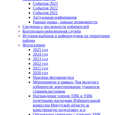
События 2023
События 2022
События 2021
Актуальная информация
Равные права - равные возможности
Сведения о численности избирателей
Контрольно-ревизионная служба
История выборов и референдумов на территории
района
Фотогалерея
2025 год
2024 год
2023 год
2022 год
2021 год
2020 год
Призеры фотоконкурса
Мероприятие в рамках Дня молодого
избирателя: анкетирование учащихся-
старшеклассников
Награждение членов ТИК и УИК
почетными наградами Избирательной
комиссии Иркутской области за
качественную подготовку и п
Обучающие семинары с членами УИК