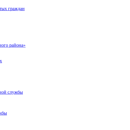
тых граждан
ого района»
х
ьной службы
жбы