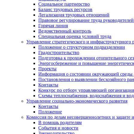
Социальное партнерство
Баланс трудовых ресурсов
Легализация трудовых отношений
Правовое регулирование труда руководителе
Горячая линия
Ведомственный контроль
Специальная оценка условий труда
Управление стратегического и инфраструктурного 
Положение о структурном подразделении
Градостроительство
Подготовка к прохождении отопительного се
Энергосбережение и повышение энергетичес
Проекты
Информация о состоянии окружающей среды 
Постановления о выявлении бесхозяйного ра
Контакты
Конкурс по отбору управляющей организаци
Схемы теплоснабжения, водоснабжения и вод
Управление социально-экономического развития
Контакты
Положение
Комиссия по делам несовершеннолетних и защите 
В помощь родителям
События и новости
Законодательство