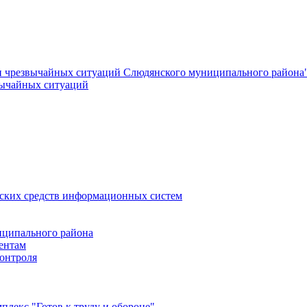
и чрезвычайных ситуаций Слюдянского муниципального района
вычайных ситуаций
еских средств информационных систем
ципального района
ентам
онтроля
лекс "Готов к труду и обороне"