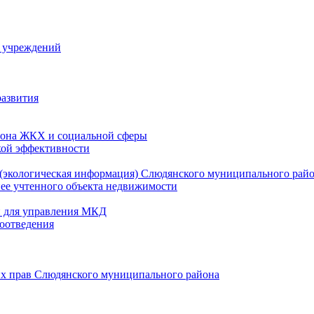
й учреждений
развития
зона ЖКХ и социальной сферы
кой эффективности
(экологическая информация) Слюдянского муниципального рай
нее учтенного объекта недвижимости
и для управления МКД
оотведения
их прав Слюдянского муниципального района