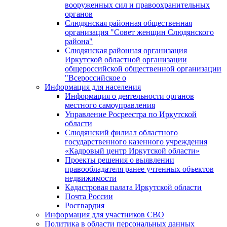
вооруженных сил и правоохранительных
органов
Слюдянская районная общественная
организация "Совет женщин Слюдянского
района"
Слюдянская районная организация
Иркутской областной организации
общероссийской общественной организации
"Всероссийское о
Информация для населения
Информация о деятельности органов
местного самоуправления
Управление Росреестра по Иркутской
области
Слюдянский филиал областного
государственного казенного учреждения
«Кадровый центр Иркутской области»
Проекты решения о выявлении
правообладателя ранее учтенных объектов
недвижимости
Кадастровая палата Иркутской области
Почта России
Росгвардия
Информация для участников СВО
Политика в области персональных данных