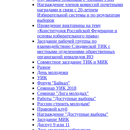
Награждение членов комиссий почетными
наградами в связи с 20-летием
Избирательной системы и по результатам
выборов
Проведение викторины на тему
«Конституция Российской Федерации и
основы избирательного права»
Заседание рабочей группы по
взаимодействию Слюдянской ТИК с
местными отделениями общественных
организаций инвалидов ИО
Совместное заседание ТИК и МИК
Разное
День молодежи
УИК
Форум "Байкал"
Семинар УИК 2018
Семинар "Лига молодых"
Работы "Доступные выборы"
Россию строить молодым!
Правовой клуб
Награждение "Доступные выборы"
Заседание МИК
Диспут 9 или 11
День молодого избирателя