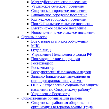
Маритуйское сельское поселение
Утуликское сельское поселение
Слюдянское городское поселение
Байкальское городское поселение
Култукское городское поселение
Портбайкальское сельское поселение
Быстринское сельское поселение
Новоснежнинское сельское поселение
Органы власти
Все о налогах и налогообложении
МЧС
Отдел МВД
Управление Пенсионного фонда РФ
Противодействие коррупции
Гостехнадзор
Роскомнадзор
Государственный пожарный надзор
Западно-Байкальская межрайонная
природоохранная прокуратура
ОГКУ "Управление социальной защиты
населения по Слюдянскому району"
Управление Росреестра
Общественные организации района
Слюдянская районная общественная
организация ветеранов войны, труда,