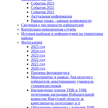
События 2023
События 2022
События 2021
Актуальная информация
Равные права - равные возможности
Сведения о численности избирателей
Контрольно-ревизионная служба
История выборов и референдумов на территории
района
Фотогалерея
2025 год
2024 год
2023 год
2022 год
2021 год
2020 год
Призеры фотоконкурса
Мероприятие в рамках Дня молодого
избирателя: анкетирование учащихся-
старшеклассников
Награждение членов ТИК и УИК
почетными наградами Избирательной
комиссии Иркутской области за
качественную подготовку и п
Обучающие семинары с членами УИК