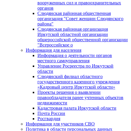
вооруженных сил и правоохранительных
органов
Слюдянская районная общественная
организация "Совет женщин Слюдянского
района"
Слюдянская районная организация
Иркутской областной организации
общероссийской общественной организации
"Всероссийское о
Информация для населения
Информация о деятельности органов
местного самоуправления
Управление Росреестра по Иркутской
области
Слюдянский филиал областного
государственного казенного учреждения
«Кадровый центр Иркутской области»
Проекты решения о выявлении
правообладателя ранее учтенных объектов
недвижимости
Кадастровая палата Иркутской области
Почта России
Росгвардия
Информация для участников СВО
Политика в области персональных данных