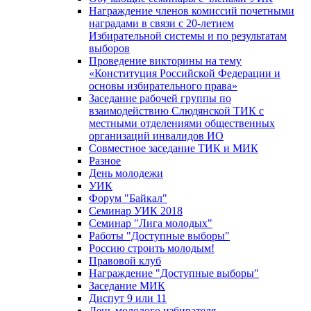
Награждение членов комиссий почетными
наградами в связи с 20-летием
Избирательной системы и по результатам
выборов
Проведение викторины на тему
«Конституция Российской Федерации и
основы избирательного права»
Заседание рабочей группы по
взаимодействию Слюдянской ТИК с
местными отделениями общественных
организаций инвалидов ИО
Совместное заседание ТИК и МИК
Разное
День молодежи
УИК
Форум "Байкал"
Семинар УИК 2018
Семинар "Лига молодых"
Работы "Доступные выборы"
Россию строить молодым!
Правовой клуб
Награждение "Доступные выборы"
Заседание МИК
Диспут 9 или 11
День молодого избирателя