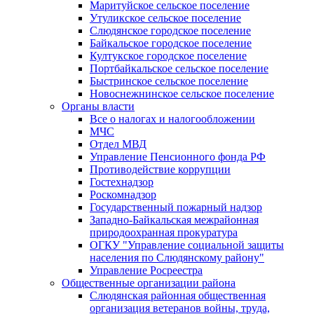
Маритуйское сельское поселение
Утуликское сельское поселение
Слюдянское городское поселение
Байкальское городское поселение
Култукское городское поселение
Портбайкальское сельское поселение
Быстринское сельское поселение
Новоснежнинское сельское поселение
Органы власти
Все о налогах и налогообложении
МЧС
Отдел МВД
Управление Пенсионного фонда РФ
Противодействие коррупции
Гостехнадзор
Роскомнадзор
Государственный пожарный надзор
Западно-Байкальская межрайонная
природоохранная прокуратура
ОГКУ "Управление социальной защиты
населения по Слюдянскому району"
Управление Росреестра
Общественные организации района
Слюдянская районная общественная
организация ветеранов войны, труда,