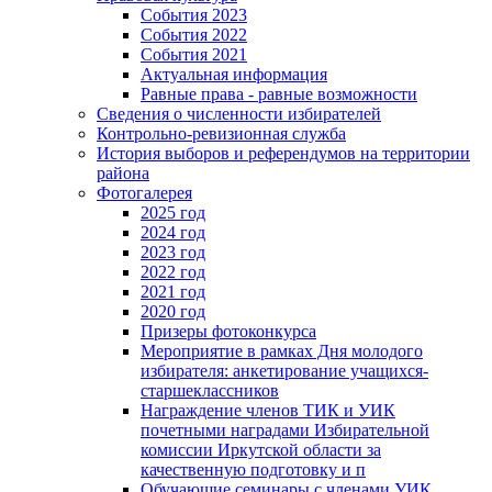
События 2023
События 2022
События 2021
Актуальная информация
Равные права - равные возможности
Сведения о численности избирателей
Контрольно-ревизионная служба
История выборов и референдумов на территории
района
Фотогалерея
2025 год
2024 год
2023 год
2022 год
2021 год
2020 год
Призеры фотоконкурса
Мероприятие в рамках Дня молодого
избирателя: анкетирование учащихся-
старшеклассников
Награждение членов ТИК и УИК
почетными наградами Избирательной
комиссии Иркутской области за
качественную подготовку и п
Обучающие семинары с членами УИК