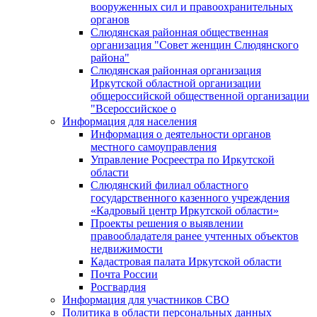
вооруженных сил и правоохранительных
органов
Слюдянская районная общественная
организация "Совет женщин Слюдянского
района"
Слюдянская районная организация
Иркутской областной организации
общероссийской общественной организации
"Всероссийское о
Информация для населения
Информация о деятельности органов
местного самоуправления
Управление Росреестра по Иркутской
области
Слюдянский филиал областного
государственного казенного учреждения
«Кадровый центр Иркутской области»
Проекты решения о выявлении
правообладателя ранее учтенных объектов
недвижимости
Кадастровая палата Иркутской области
Почта России
Росгвардия
Информация для участников СВО
Политика в области персональных данных