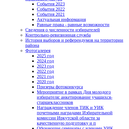
События 2023
События 2022
События 2021
Актуальная информация
Равные права - равные возможности
Сведения о численности избирателей
Контрольно-ревизионная служба
История выборов и референдумов на территории
района
Фотогалерея
2025 год
2024 год
2023 год
2022 год
2021 год
2020 год
Призеры фотоконкурса
Мероприятие в рамках Дня молодого
избирателя: анкетирование учащихся-
старшеклассников
Награждение членов ТИК и УИК
почетными наградами Избирательной
комиссии Иркутской области за
качественную подготовку и п
Обучающие семинары с членами УИК