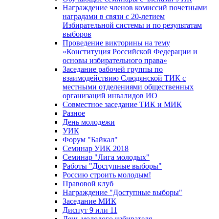
Награждение членов комиссий почетными
наградами в связи с 20-летием
Избирательной системы и по результатам
выборов
Проведение викторины на тему
«Конституция Российской Федерации и
основы избирательного права»
Заседание рабочей группы по
взаимодействию Слюдянской ТИК с
местными отделениями общественных
организаций инвалидов ИО
Совместное заседание ТИК и МИК
Разное
День молодежи
УИК
Форум "Байкал"
Семинар УИК 2018
Семинар "Лига молодых"
Работы "Доступные выборы"
Россию строить молодым!
Правовой клуб
Награждение "Доступные выборы"
Заседание МИК
Диспут 9 или 11
День молодого избирателя