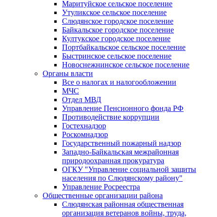
Маритуйское сельское поселение
Утуликское сельское поселение
Слюдянское городское поселение
Байкальское городское поселение
Култукское городское поселение
Портбайкальское сельское поселение
Быстринское сельское поселение
Новоснежнинское сельское поселение
Органы власти
Все о налогах и налогообложении
МЧС
Отдел МВД
Управление Пенсионного фонда РФ
Противодействие коррупции
Гостехнадзор
Роскомнадзор
Государственный пожарный надзор
Западно-Байкальская межрайонная
природоохранная прокуратура
ОГКУ "Управление социальной защиты
населения по Слюдянскому району"
Управление Росреестра
Общественные организации района
Слюдянская районная общественная
организация ветеранов войны, труда,