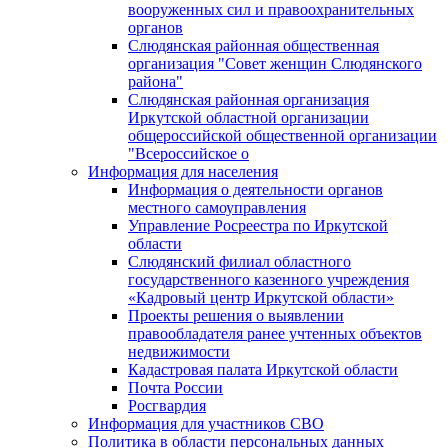
вооруженных сил и правоохранительных
органов
Слюдянская районная общественная
организация "Совет женщин Слюдянского
района"
Слюдянская районная организация
Иркутской областной организации
общероссийской общественной организации
"Всероссийское о
Информация для населения
Информация о деятельности органов
местного самоуправления
Управление Росреестра по Иркутской
области
Слюдянский филиал областного
государственного казенного учреждения
«Кадровый центр Иркутской области»
Проекты решения о выявлении
правообладателя ранее учтенных объектов
недвижимости
Кадастровая палата Иркутской области
Почта России
Росгвардия
Информация для участников СВО
Политика в области персональных данных