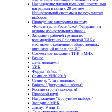
Награждение членов комиссий почетными
наградами в связи с 20-летием
Избирательной системы и по результатам
выборов
Проведение викторины на тему
«Конституция Российской Федерации и
основы избирательного права»
Заседание рабочей группы по
взаимодействию Слюдянской ТИК с
местными отделениями общественных
организаций инвалидов ИО
Совместное заседание ТИК и МИК
Разное
День молодежи
УИК
Форум "Байкал"
Семинар УИК 2018
Семинар "Лига молодых"
Работы "Доступные выборы"
Россию строить молодым!
Правовой клуб
Награждение "Доступные выборы"
Заседание МИК
Диспут 9 или 11
День молодого избирателя