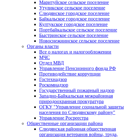
Маритуйское сельское поселение
Утуликское сельское поселение
Слюдянское городское поселение
Байкальское городское поселение
Култукское городское поселение
Портбайкальское сельское поселение
Быстринское сельское поселение
Новоснежнинское сельское поселение
Органы власти
Все о налогах и налогообложении
МЧС
Отдел МВД
Управление Пенсионного фонда РФ
Противодействие коррупции
Гостехнадзор
Роскомнадзор
Государственный пожарный надзор
Западно-Байкальская межрайонная
природоохранная прокуратура
ОГКУ "Управление социальной защиты
населения по Слюдянскому району"
Управление Росреестра
Общественные организации района
Слюдянская районная общественная
организация ветеранов войны, труда,