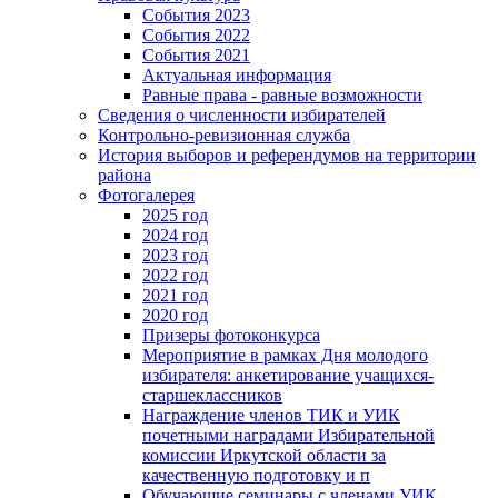
События 2023
События 2022
События 2021
Актуальная информация
Равные права - равные возможности
Сведения о численности избирателей
Контрольно-ревизионная служба
История выборов и референдумов на территории
района
Фотогалерея
2025 год
2024 год
2023 год
2022 год
2021 год
2020 год
Призеры фотоконкурса
Мероприятие в рамках Дня молодого
избирателя: анкетирование учащихся-
старшеклассников
Награждение членов ТИК и УИК
почетными наградами Избирательной
комиссии Иркутской области за
качественную подготовку и п
Обучающие семинары с членами УИК