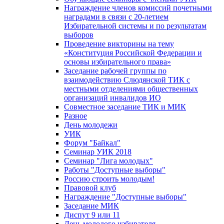
Награждение членов комиссий почетными
наградами в связи с 20-летием
Избирательной системы и по результатам
выборов
Проведение викторины на тему
«Конституция Российской Федерации и
основы избирательного права»
Заседание рабочей группы по
взаимодействию Слюдянской ТИК с
местными отделениями общественных
организаций инвалидов ИО
Совместное заседание ТИК и МИК
Разное
День молодежи
УИК
Форум "Байкал"
Семинар УИК 2018
Семинар "Лига молодых"
Работы "Доступные выборы"
Россию строить молодым!
Правовой клуб
Награждение "Доступные выборы"
Заседание МИК
Диспут 9 или 11
День молодого избирателя