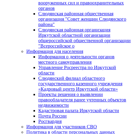
вооруженных сил и правоохранительных
органов
Слюдянская районная общественная
организация "Совет женщин Слюдянского
района"
Слюдянская районная организация
Иркутской областной организации
общероссийской общественной организации
"Всероссийское о
Информация для населения
Информация о деятельности органов
местного самоуправления
Управление Росреестра по Иркутской
области
Слюдянский филиал областного
государственного казенного учреждения
«Кадровый центр Иркутской области»
Проекты решения о выявлении
правообладателя ранее учтенных объектов
недвижимости
Кадастровая палата Иркутской области
Почта России
Росгвардия
Информация для участников СВО
Политика в области персональных данных