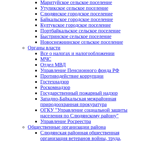
Маритуйское сельское поселение
Утуликское сельское поселение
Слюдянское городское поселение
Байкальское городское поселение
Култукское городское поселение
Портбайкальское сельское поселение
Быстринское сельское поселение
Новоснежнинское сельское поселение
Органы власти
Все о налогах и налогообложении
МЧС
Отдел МВД
Управление Пенсионного фонда РФ
Противодействие коррупции
Гостехнадзор
Роскомнадзор
Государственный пожарный надзор
Западно-Байкальская межрайонная
природоохранная прокуратура
ОГКУ "Управление социальной защиты
населения по Слюдянскому району"
Управление Росреестра
Общественные организации района
Слюдянская районная общественная
организация ветеранов войны, труда,