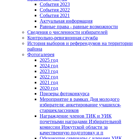
События 2023
События 2022
События 2021
Актуальная информация
Равные права - равные возможности
Сведения о численности избирателей
Контрольно-ревизионная служба
История выборов и референдумов на территории
района
Фотогалерея
2025 год
2024 год
2023 год
2022 год
2021 год
2020 год
Призеры фотоконкурса
Мероприятие в рамках Дня молодого
избирателя: анкетирование учащихся-
старшеклассников
Награждение членов ТИК и УИК
почетными наградами Избирательной
комиссии Иркутской области за
качественную подготовку и п
Обучающие семинары с членами УИК