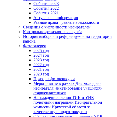
События 2023
События 2022
События 2021
Актуальная информация
Равные права - равные возможности
Сведения о численности избирателей
Контрольно-ревизионная служба
История выборов и референдумов на территории
района
Фотогалерея
2025 год
2024 год
2023 год
2022 год
2021 год
2020 год
Призеры фотоконкурса
Мероприятие в рамках Дня молодого
избирателя: анкетирование учащихся-
старшеклассников
Награждение членов ТИК и УИК
почетными наградами Избирательной
комиссии Иркутской области за
качественную подготовку и п
Обучающие семинары с членами УИК