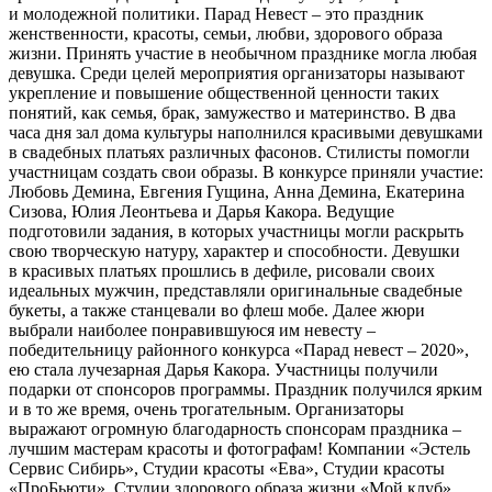
и молодежной политики. Парад Невест – это праздник
женственности, красоты, семьи, любви, здорового образа
жизни. Принять участие в необычном празднике могла любая
девушка. Среди целей мероприятия организаторы называют
укрепление и повышение общественной ценности таких
понятий, как семья, брак, замужество и материнство. В два
часа дня зал дома культуры наполнился красивыми девушками
в свадебных платьях различных фасонов. Стилисты помогли
участницам создать свои образы. В конкурсе приняли участие:
Любовь Демина, Евгения Гущина, Анна Демина, Екатерина
Сизова, Юлия Леонтьева и Дарья Какора. Ведущие
подготовили задания, в которых участницы могли раскрыть
свою творческую натуру, характер и способности. Девушки
в красивых платьях прошлись в дефиле, рисовали своих
идеальных мужчин, представляли оригинальные свадебные
букеты, а также станцевали во флеш мобе. Далее жюри
выбрали наиболее понравившуюся им невесту –
победительницу районного конкурса «Парад невест – 2020»,
ею стала лучезарная Дарья Какора. Участницы получили
подарки от спонсоров программы. Праздник получился ярким
и в то же время, очень трогательным. Организаторы
выражают огромную благодарность спонсорам праздника –
лучшим мастерам красоты и фотографам! Компании «Эстель
Сервис Сибирь», Студии красоты «Ева», Студии красоты
«ПроБьюти», Студии здорового образа жизни «Мой клуб»,