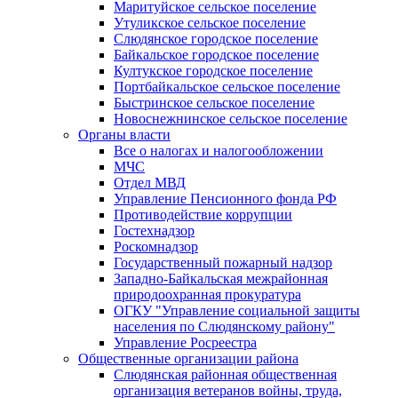
Маритуйское сельское поселение
Утуликское сельское поселение
Слюдянское городское поселение
Байкальское городское поселение
Култукское городское поселение
Портбайкальское сельское поселение
Быстринское сельское поселение
Новоснежнинское сельское поселение
Органы власти
Все о налогах и налогообложении
МЧС
Отдел МВД
Управление Пенсионного фонда РФ
Противодействие коррупции
Гостехнадзор
Роскомнадзор
Государственный пожарный надзор
Западно-Байкальская межрайонная
природоохранная прокуратура
ОГКУ "Управление социальной защиты
населения по Слюдянскому району"
Управление Росреестра
Общественные организации района
Слюдянская районная общественная
организация ветеранов войны, труда,