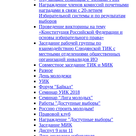
Награждение членов комиссий почетными
наградами в связи с 20-летием
Избирательной системы и по результатам
выборов
Проведение викторины на тему
«Конституция Российской Федерации и
основы избирательного права»
Заседание рабочей группы по
взаимодействию Слюдянской ТИК с
местными отделениями общественных
организаций инвалидов ИО
Совместное заседание ТИК и МИК
Разное
День молодежи
УИК
Форум "Байкал"
Семинар УИК 2018
Семинар "Лига молодых"
Работы "Доступные выборы"
Россию строить молодым!
Правовой клуб
Награждение "Доступные выборы"
Заседание МИК
Диспут 9 или 11
День молодого избирателя