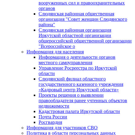
вооруженных сил и правоохранительных
органов
Слюдянская районная общественная
организация "Совет женщин Слюдянского
района"
Слюдянская районная организация
Иркутской областной организации
общероссийской общественной организации
"Всероссийское о
Информация для населения
Информация о деятельности органов
местного самоуправления
Управление Росреестра по Иркутской
области
Слюдянский филиал областного
государственного казенного учреждения
«Кадровый центр Иркутской области»
Проекты решения о выявлении
правообладателя ранее учтенных объектов
недвижимости
Кадастровая палата Иркутской области
Почта России
Росгвардия
Информация для участников СВО
Политика в области персональных данных