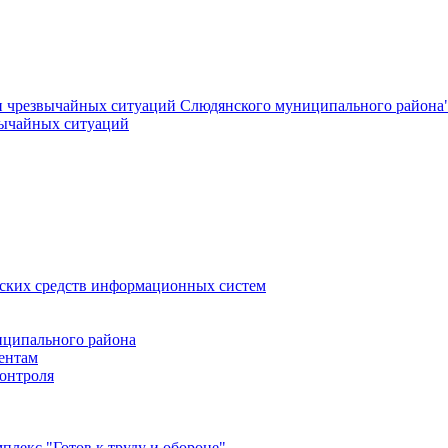
и чрезвычайных ситуаций Слюдянского муниципального района
вычайных ситуаций
еских средств информационных систем
ципального района
ентам
онтроля
лекс "Готов к труду и обороне"