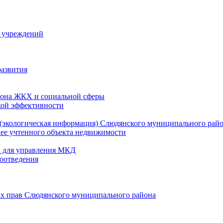
й учреждений
развития
зона ЖКХ и социальной сферы
кой эффективности
(экологическая информация) Слюдянского муниципального рай
нее учтенного объекта недвижимости
и для управления МКД
оотведения
их прав Слюдянского муниципального района