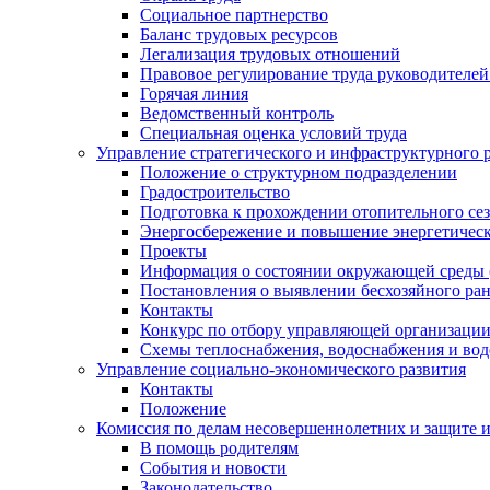
Социальное партнерство
Баланс трудовых ресурсов
Легализация трудовых отношений
Правовое регулирование труда руководителе
Горячая линия
Ведомственный контроль
Специальная оценка условий труда
Управление стратегического и инфраструктурного 
Положение о структурном подразделении
Градостроительство
Подготовка к прохождении отопительного се
Энергосбережение и повышение энергетичес
Проекты
Информация о состоянии окружающей среды 
Постановления о выявлении бесхозяйного ра
Контакты
Конкурс по отбору управляющей организаци
Схемы теплоснабжения, водоснабжения и вод
Управление социально-экономического развития
Контакты
Положение
Комиссия по делам несовершеннолетних и защите 
В помощь родителям
События и новости
Законодательство