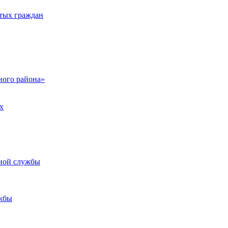
тых граждан
ого района»
х
ьной службы
жбы