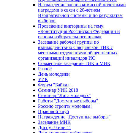
Награждение членов комиссий почетными
наградами в связи с 20-летием
Избирательной системы и по результатам
выборов
Проведение викторины на тему
«Конституция Российской Федерации и
основы избирательного права»
Заседание рабочей группы по
взаимодействию Слюдянской ТИК с
местными отделениями общественных
организаций инвалидов ИО
Совместное заседание ТИК и МИК
Разное
День молодежи
УИК
Форум "Байкал"
Семинар УИК 2018
Семинар "Лига молодых"
Работы "Доступные выборы"
Россию строить молодым!
Правовой клуб
Награждение "Доступные выборы"
Заседание МИК
Диспут 9 или 11
День молодого избирателя