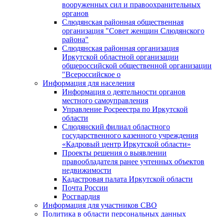
вооруженных сил и правоохранительных
органов
Слюдянская районная общественная
организация "Совет женщин Слюдянского
района"
Слюдянская районная организация
Иркутской областной организации
общероссийской общественной организации
"Всероссийское о
Информация для населения
Информация о деятельности органов
местного самоуправления
Управление Росреестра по Иркутской
области
Слюдянский филиал областного
государственного казенного учреждения
«Кадровый центр Иркутской области»
Проекты решения о выявлении
правообладателя ранее учтенных объектов
недвижимости
Кадастровая палата Иркутской области
Почта России
Росгвардия
Информация для участников СВО
Политика в области персональных данных