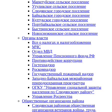
Маритуйское сельское поселение
Утуликское сельское поселение
Слюдянское городское поселение
Байкальское городское поселение
Култукское городское поселение
Портбайкальское сельское поселение
Быстринское сельское поселение
Новоснежнинское сельское поселение
Органы власти
Все о налогах и налогообложении
МЧС
Отдел МВД
Управление Пенсионного фонда РФ
Противодействие коррупции
Гостехнадзор
Роскомнадзор
Государственный пожарный надзор
Западно-Байкальская межрайонная
природоохранная прокуратура
ОГКУ "Управление социальной защиты
населения по Слюдянскому району"
Управление Росреестра
Общественные организации района
Слюдянская районная общественная
организация ветеранов войны, труда,