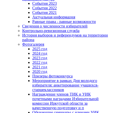
События 2023
События 2022
События 2021
Актуальная информация
Равные права - равные возможности
Сведения о численности избирателей
Контрольно-ревизионная служба
История выборов и референдумов на территории
района
Фотогалерея
2025 год
2024 год
2023 год
2022 год
2021 год
2020 год
Призеры фотоконкурса
Мероприятие в рамках Дня молодого
избирателя: анкетирование учащихся-
старшеклассников
Награждение членов ТИК и УИК
почетными наградами Избирательной
комиссии Иркутской области за
качественную подготовку и п
Обучающие семинары с членами УИК